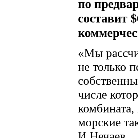
по предва
составит $
коммерчес
«Мы рассчи
не только п
собственны
числе кот
комбината,
морские та
И.Нечаев.