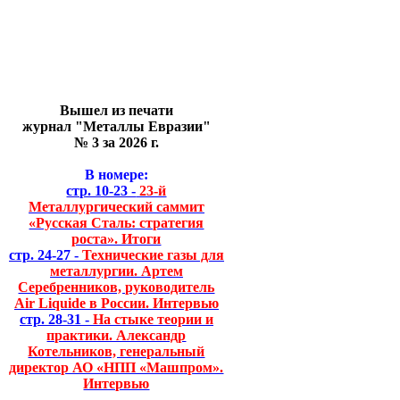
Вышел из печати
журнал "Металлы Евразии"
№ 3 за 2026 г.
В номере:
стр. 10-23 -
23-й
Металлургический саммит
«Русская Сталь: стратегия
роста». Итоги
стр. 24-27 -
Технические газы для
металлургии. Артем
Серебренников, руководитель
Air Liquide в России. Интервью
стр. 28-31 -
На стыке теории и
практики. Александр
Котельников, генеральный
директор АО «НПП «Машпром».
Интервью