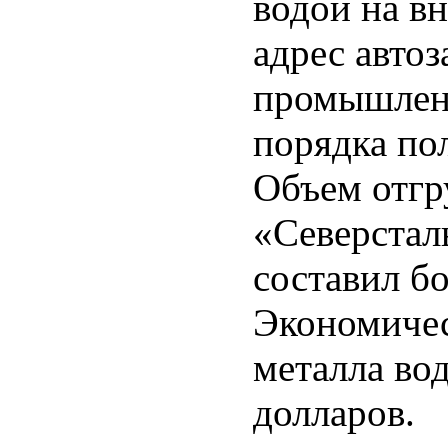
водой на вн
адрес авто
промышленн
порядка по
Объем отгр
«Северстал
составил бо
Экономичес
металла вод
долларов.