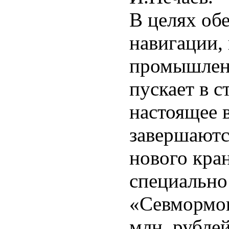
В целях об
навигации, 
промышлен
пускает в с
настоящее 
завершаютс
нового кра
специально
«Севмормон
млн. рубле