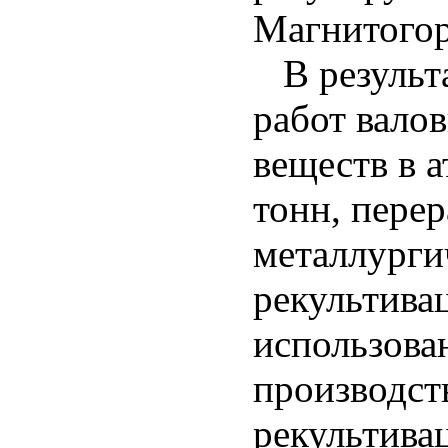
Магнитогор
В результа
работ вало
веществ в а
тонн, перер
металлурги
рекультива
использован
производст
рекультивац