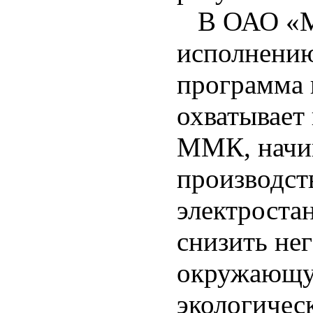
В ОАО «ММ
исполнению
программа 
охватывает
ММК, начин
производст
электроста
снизить нег
окружающу
экологическ