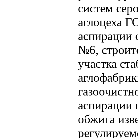
систем сер
аглоцеха Г
аспирации 
№6, строит
участка ст
аглофабрик
газоочистн
аспирации 
обжига изв
регулируем