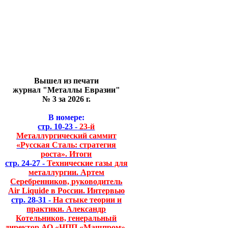
Вышел из печати
журнал "Металлы Евразии"
№ 3 за 2026 г.
В номере:
стр. 10-23 -
23-й
Металлургический саммит
«Русская Сталь: стратегия
роста». Итоги
стр. 24-27 -
Технические газы для
металлургии. Артем
Серебренников, руководитель
Air Liquide в России. Интервью
стр. 28-31 -
На стыке теории и
практики. Александр
Котельников, генеральный
директор АО «НПП «Машпром».