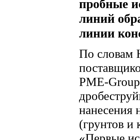
пробные и
линий обра
линии конс
По словам 
поставщико
PME-Group,
дробеструй
нанесения 
(грунтов и 
«Первые ис