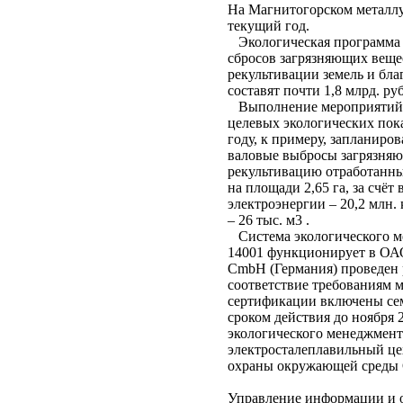
На Магнитогорском металлу
текущий год.
Экологическая программа н
сбросов загрязняющих веще
рекультивации земель и бл
составят почти 1,8 млрд. ру
Выполнение мероприятий 
целевых экологических пок
году, к примеру, запланиро
валовые выбросы загрязняющ
рекультивацию отработанных
на площади 2,65 га, за счё
электроэнергии – 20,2 млн.
– 26 тыс. м3 .
Система экологического ме
14001 функционирует в ОА
CmbH (Германия) проведен 
соответствие требованиям м
сертификации включены сем
сроком действия до ноября 
экологического менеджмен
электросталеплавильный це
охраны окружающей среды
Управление информации и