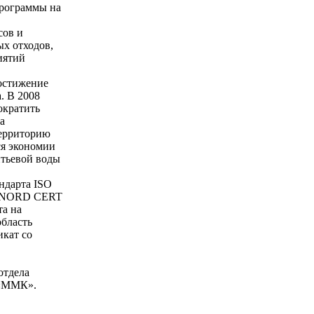
программы на
сов и
х отходов,
иятий
остижение
. В 2008
ократить
а
территорию
ся экономии
итьевой воды
ндарта ISO
UV NORD CERT
та на
область
икат со
отдела
 «ММК».