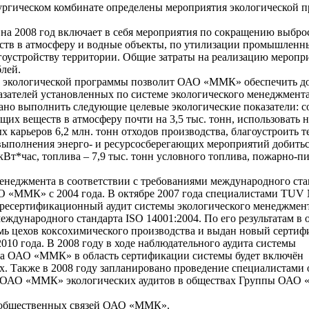
ргическом комбинате определены мероприятия экологической 
а 2008 год включает в себя мероприятия по сокращению выбро
ств в атмосферу и водные объекты, по утилизации промышленны
агоустройству территории. Общие затраты на реализацию меропр
блей.
экологической программы позволит ОАО «ММК» обеспечить д
азателей установленных по системе экологического менеджмента
вано выполнить следующие целевые экологические показатели: с
их веществ в атмосферу почти на 3,5 тыс. тонн, использовать н
 карьеров 6,2 млн. тонн отходов производства, благоустроить 
т выполнения энерго- и ресурсосберегающих мероприятий добить
 кВт*час, топлива – 7,9 тыс. тонн условного топлива, пожарно-п
неджмента в соответствии с требованиями международного ста
О «ММК» с 2004 года. В октябре 2007 года специалистами T
ресертификационный аудит системы экологического менеджмен
еждународного стандарта ISO 14001:2004. По его результатам в 
ь цехов коксохимического производства и выдан новый сертиф
2010 года. В 2008 году в ходе наблюдательного аудита системы
та ОАО «ММК» в область сертификации системы будет включён
х. Также в 2008 году запланировано проведение специалистами 
 ОАО «ММК» экологических аудитов в обществах Группы ОАО
 общественных связей ОАО «ММК».