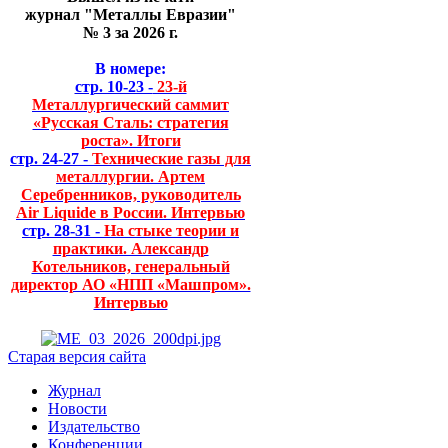
журнал "Металлы Евразии"
№ 3 за 2026 г.
В номере:
стр. 10-23 -
23-й
Металлургический саммит
«Русская Сталь: стратегия
роста». Итоги
стр. 24-27 -
Технические газы для
металлургии. Артем
Серебренников, руководитель
Air Liquide в России. Интервью
стр. 28-31 -
На стыке теории и
практики. Александр
Котельников, генеральный
директор АО «НПП «Машпром».
Интервью
Старая версия сайта
Журнал
Новости
Издательство
Конференции