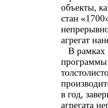
объекты, к
стан «1700»
непрерывно
агрегат на
В рамках 
программы 
толстолист
производит
в год, заве
агрегата н