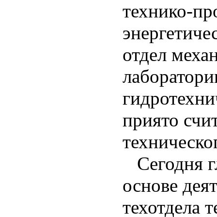
технико-пр
энергетиче
отдел меха
лаборатори
гидротехни
приято счи
техническо
Сегодня г
основе дея
техотдела 