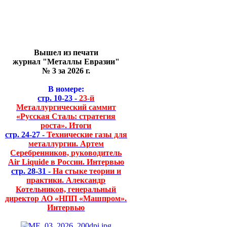
Вышел из печати
журнал "Металлы Евразии"
№ 3 за 2026 г.
В номере:
стр. 10-23 -
23-й
Металлургический саммит
«Русская Сталь: стратегия
роста». Итоги
стр. 24-27 -
Технические газы для
металлургии. Артем
Серебренников, руководитель
Air Liquide в России. Интервью
стр. 28-31 -
На стыке теории и
практики. Александр
Котельников, генеральный
директор АО «НПП «Машпром».
Интервью