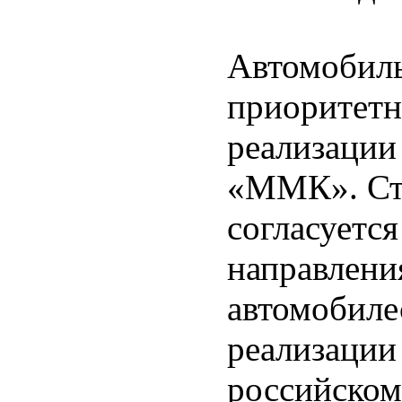
Автомобиль
приоритетн
реализаци
«ММК». Стр
согласуетс
направлени
автомобиле
реализаци
российском