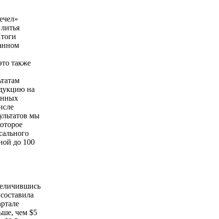
ечел»
 литья
Итоги
данном
это также
ьтатам
одукцию на
енных
исле
ультатов мы
которое
сального
ной до 100
величившись
 составила
артале
ьше, чем $5