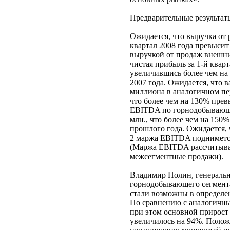
Предварительные результа
Ожидается, что выручка от
квартал 2008 года превысит
выручкой от продаж внешним
чистая прибыль за 1-й квар
увеличившись более чем на
2007 года. Ожидается, что 
миллиона в аналогичном пе
что более чем на 130% прев
EBITDA по горнодобывающем
млн., что более чем на 150%
прошлого года. Ожидается, 
2 маржа EBITDA поднимется 
(Маржа EBITDA рассчитывае
межсегментные продажи).
Владимир Полин, генераль
горнодобывающего сегмента
стали возможны в определе
По сравнению с аналогичны
при этом основной прирост
увеличилось на 94%. Положи