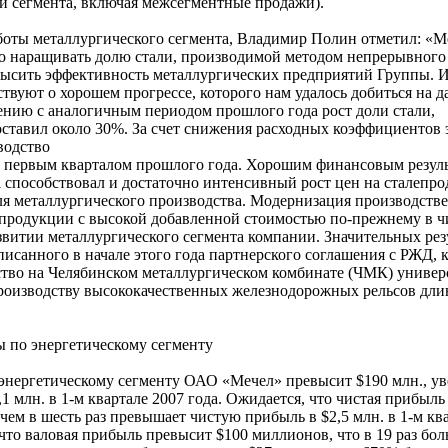
 сегмента, включая межсегментные продажи).
боты металлургического сегмента, Владимир Полин отметил: «М
о наращивать долю стали, производимой методом непрерывного
овысить эффективность металлургических предприятий Группы. 
ствуют о хорошем прогрессе, которого нам удалось добиться на 
ению с аналогичным периодом прошлого года рост доли стали,
ставил около 30%. За счет снижения расходных коэффициентов 
водство
с первым кварталом прошлого года. Хорошим финансовым резул
а способствовал и достаточно интенсивный рост цен на сталепр
я металлургического производства. Модернизация производств
 продукции с высокой добавленной стоимостью по-прежнему в ч
звитии металлургического сегмента компании. Значительных рез
исанного в начале этого года партнерского соглашения с РЖД, 
ство на Челябинском металлургическом комбинате (ЧМК) универ
производству высококачественных железнодорожных рельсов дли
ы по энергетическому сегменту
 энергетическому сегменту ОАО «Мечел» превысит $190 млн., у
,1 млн. в 1-м квартале 2007 года. Ожидается, что чистая прибыль
 чем в шесть раз превышает чистую прибыль в $2,5 млн. в 1-м кв
что валовая прибыль превысит $100 миллионов, что в 19 раз бол