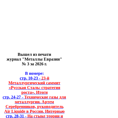
Вышел из печати
журнал "Металлы Евразии"
№ 3 за 2026 г.
В номере:
стр. 10-23 -
23-й
Металлургический саммит
«Русская Сталь: стратегия
роста». Итоги
стр. 24-27 -
Технические газы для
металлургии. Артем
Серебренников, руководитель
Air Liquide в России. Интервью
стр. 28-31 -
На стыке теории и