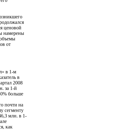
 его
возникшего
продолжался
ся ценовой
Мы намерены
 объемы
ов от
» в 1-м
азатель в
вартал 2008
. за 1-й
 30% больше
то почти на
му сегменту
6,3 млн. в 1-
тале
я, как