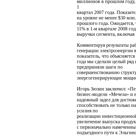
миллионов в прошлом году, 
1
квартал 2007 года. Показат
на уровне не менее $30 млн.
прошлого года. Ожидается, 
11% в 1-м квартале 2008 го
выручки сегмента, включая
Комментируя результаты ра
генерации электроэнергии 
показатель, что объясняет
года мы сделали целый ряд 
предприняли шаги по
совершенствованию структу
энергогенерирующие мощно
Игорь Зюзин заключил: «Пе
бизнес-модели «Мечела» и е
надежный задел для достиже
способствовать не только 
усилия по
реализации инвестиционно
увеличение выпуска продук
с первоначально намеченны
подъездного пути к Эльгин