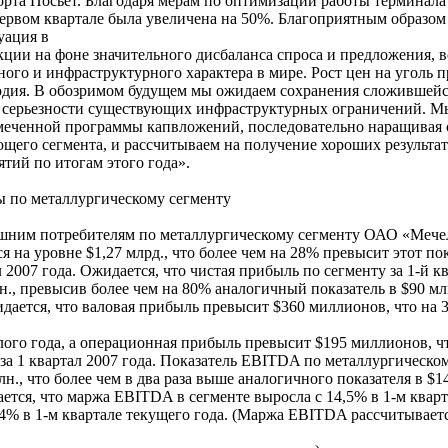
та Посьет. Благодаря мерам по оптимизации работы терминала
первом квартале была увеличена на 50%. Благоприятным образом
уация в
ции на фоне значительного дисбаланса спроса и предложения, 
ого и инфраструктурного характера в мире. Рост цен на уголь 
одия. В обозримом будущем мы ожидаем сохранения сложившей
й серьезности существующих инфраструктурных ограничений. 
меченной программы капвложений, последовательно наращивая
щего сегмента, и рассчитываем на получение хороших результат
ий по итогам этого года».
ы по металлургическому сегменту
шним потребителям по металлургическому сегменту ОАО «Мечел
я на уровне $1,27 млрд., что более чем на 28% превысит этот пок
 2007 года. Ожидается, что чистая прибыль по сегменту за 1-й к
н., превысив более чем на 80% аналогичный показатель в $90 млн
дается, что валовая прибыль превысит $360 миллионов, что на
ого года, а операционная прибыль превысит $195 миллионов, ч
а 1 квартал 2007 года. Показатель EBITDA по металлургическо
н., что более чем в два раза выше аналогичного показателя в $14
ается, что маржа EBITDA в сегменте выросла с 14,5% в 1-м квар
4% в 1-м квартале текущего года. (Маржа EBITDA рассчитываетс