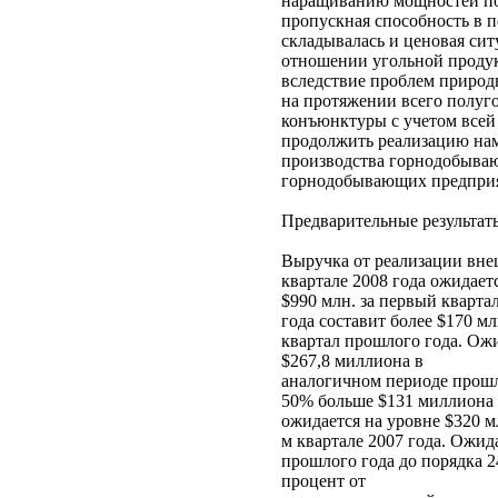
наращиванию мощностей пор
пропускная способность в 
складывалась и ценовая сит
отношении угольной продук
вследствие проблем природн
на протяжении всего полуг
конъюнктуры с учетом все
продолжить реализацию на
производства горнодобываю
горнодобывающих предприят
Предварительные результат
Выручка от реализации вне
квартале 2008 года ожидаетс
$990 млн. за первый квартал
года составит более $170 мл
квартал прошлого года. Ожи
$267,8 миллиона в
аналогичном периоде прошл
50% больше $131 миллиона з
ожидается на уровне $320 мл
м квартале 2007 года. Ожид
прошлого года до порядка 2
процент от