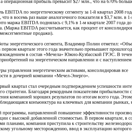
а операционная прибыль превысит $27 млн., что на 670% больше
ель EBITDA по энергетическому сегменту за 1-й квартал 2008 год
, что в восемь раз выше аналогичного показателя в $3,7 млн. в 1
что маржа EBITDA поднялась с 9,1% в 1-м квартале 2007 года до
да. (Маржа EBITDA рассчитывается, как процент от консолидир
 межсегментные продажи).
боты энергетического сегмента, Владимир Полин отметил: «Об
в первом квартале этого года значительно превышают прошлого
ся вхождением в состав «Мечела» Южно-Кузбасской ГРЭС. В тече
приобретений на энергетическом направлении и с наступлением 
ры управления энергетическим активами, консолидировав все
сти в дочерней компании «Мечел-Энерго».
рвый квартал стал очередным подтверждением успешности инт
го стратегии. Благодаря рекордным показателям прибыльности 
ния компанией хороших результатов по итогам всего года. Этом
наблюдающаяся конъюнктура на ключевых для компании рынках, 
й программы, направленной повышение эффективности произво
ции с высокой добавленной стоимостью. В первом квартале, в с
ми планами, компания приступила к строительству железнодор
скому угольному месторождению, ввод в эксплуатацию которого