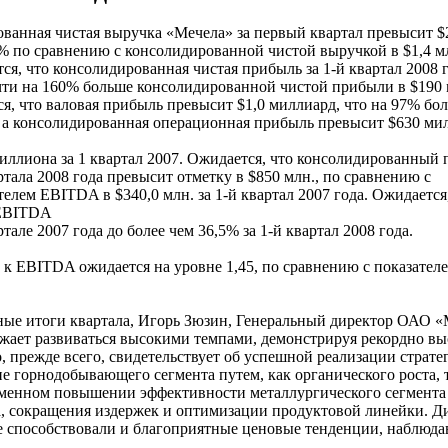
ванная чистая выручка «Мечела» за первый квартал превысит $2
% по сравнению с консолидированной чистой выручкой в $1,4 мл
тся, что консолидированная чистая прибыль за 1-й квартал 2008 
чти на 160% больше консолидированной чистой прибыли в $190 м
ся, что валовая прибыль превысит $1,0 миллиард, что на 97% бо
 а консолидированная операционная прибыль превысит $630 мил
иллиона за 1 квартал 2007. Ожидается, что консолидированный 
тала 2008 года превысит отметку в $850 млн., по сравнению с
лем EBITDA в $340,0 млн. за 1-й квартал 2007 года. Ожидается
 EBITDA
тале 2007 года до более чем 36,5% за 1-й квартал 2008 года.
к EBITDA ожидается на уровне 1,45, по сравнению с показателе
ые итоги квартала, Игорь Зюзин, Генеральный директор ОАО «
жает развиваться высокими темпами, демонстрируя рекордно вы
, прежде всего, свидетельствует об успешной реализации страте
 горнодобывающего сегмента путем, как органического роста, 
менном повышении эффективности металлургического сегмента 
, сокращения издержек и оптимизации продуктовой линейки. 
ле способствовали и благоприятные ценовые тенденции, наблюда