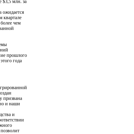
 $3,5 млн. за
а ожидается
-м квартале
 более чем
ованной
ъемы
дний
ние прошлого
этого года
егрированной
создан
у призвана
но и наши
дства и
оответствии
ожного
 позволит