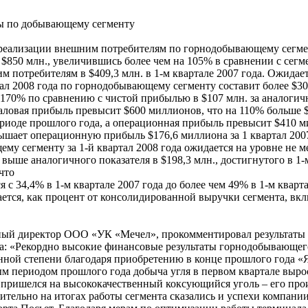
ты по добывающему сегменту
 реализации внешним потребителям по горнодобывающему сегмен
 $850 млн., увеличившись более чем на 105% в сравнении с сег
 потребителям в $409,3 млн. в 1-м квартале 2007 года. Ожидает
тал 2008 года по горнодобывающему сегменту составит более $30
 170% по сравнению с чистой прибылью в $107 млн. за аналоги
валовая прибыль превысит $600 миллионов, что на 110% больше 
риоде прошлого года, а операционная прибыль превысит $410 м
ышает операционную прибыль $176,6 миллиона за 1 квартал 200
у сегменту за 1-й квартал 2008 года ожидается на уровне не м
 выше аналогичного показателя в $198,3 млн., достигнутого в 1-
что
с 34,4% в 1-м квартале 2007 года до более чем 49% в 1-м кварта
тся, как процент от консолидированной выручки сегмента, вк
ный директор ООО «УК «Мечел», прокомментировал результаты
: «Рекордно высокие финансовые результаты горнодобывающег
нной степени благодаря приобретению в конце прошлого года «Я
м периодом прошлого года добыча угля в первом квартале выро
 пришелся на высококачественный коксующийся уголь – его про
тельно на итогах работы сегмента сказались и успехи компани