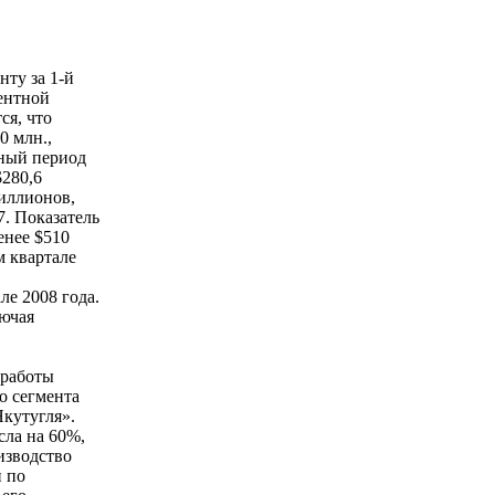
ту за 1-й
ментной
ся, что
0 млн.,
чный период
$280,6
иллионов,
7. Показатель
енее $510
м квартале
ле 2008 года.
лючая
 работы
о сегмента
кутугля».
сла на 60%,
изводство
и по