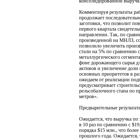
консолидированной выручки
Комментируя результаты ра
продолжает последовательн
заготовки, что позволит п
первого квартала свидетель
направлении. Так, по сравн
произведенной на МНЛЗ, со
позволило увеличить произ
стали на 5% по сравнению 
металлургического сегмент
фоне дорожающего сырья дл
активов и увеличение доли
основных приоритетов в ра
ожидаем от реализации подп
предусматривает строитель
рельсобалочного стана по 
метров».
Предварительные результат
Ожидается, что выручка по
в 10 раз по сравнению с $19
порядка $15 млн., что более
прошлого года. Ожидается, 