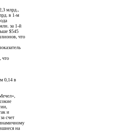
,3 млрд.,
рд. в 1-м
года
лн. за 1-й
льше $545
лионов, что
показатель
, что
м 0,14 в
Мечел»,
сокие
гии,
так и
за счет
Динамичному
вшиеся на