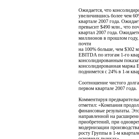
Ожидается, что консолидиро
увеличившись более чем 60
квартале 2007 года. Ожидае
превысит $490 млн., что по
квартал 2007 года. Ожидает
миллионов в прошлом году,
почти
на 100% больше, чем $302 м
EBITDA по итогам 1-го квар
консолидированным показате
консолидированная маржа
поднимется с 24% в 1-м квар
Соотношение чистого долга 
первом квартале 2007 года.
Комментируя предварительн
отметил: «Компания продол
финансовые результаты. Это
направленной на расширение
приобретений, при одновре
модернизации производства
росту Группы в 1-м кварта
основных рынках».