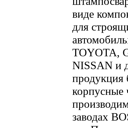
штампосвар
виде компо
для строящ
автомобиль
TOYOTA, Ge
NISSAN и д
продукция 
корпусные 
производим
заводах B