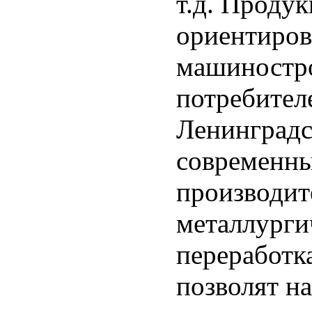
т.д. Проду
ориентиров
машиностро
потребител
Ленинградс
современны
производит
металлурги
переработк
позволят н