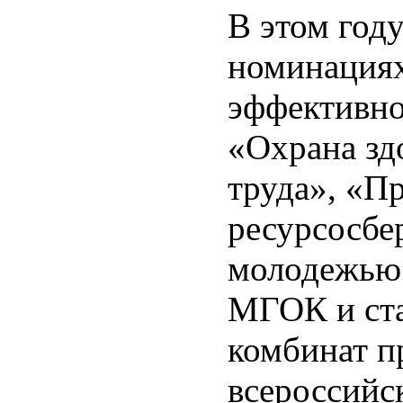
В этом год
номинациях
эффективно
«Охрана зд
труда», «П
ресурсосбе
молодежью»
МГОК и ста
комбинат п
всероссийс