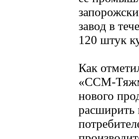
запорожски
завод в теч
120 штук к
Как отмети
«ССМ-Тяжм
нового про
расширить 
потребител
производит