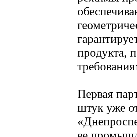
обеспечива
геометриче
гарантирует
продукта, 
требованиям
Первая пар
штук уже о
«Днепроспе
ее промышл