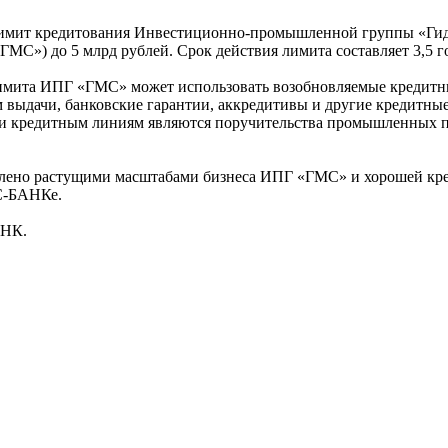
ит кредитования Инвестиционно-промышленной группы «Гид
С») до 5 млрд рублей. Срок действия лимита составляет 3,5 г
лимита ИПГ «ГМС» может использовать возобновляемые кредитн
 выдачи, банковские гарантии, аккредитивы и другие кредитны
 и кредитным линиям являются поручительства промышленных 
влено растущими масштабами бизнеса ИПГ «ГМС» и хорошей кр
С-БАНКе.
АНК.