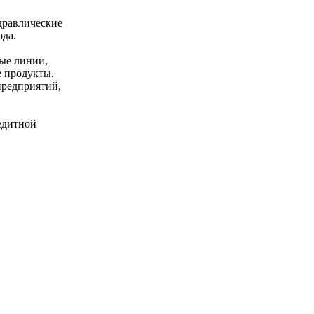
равлические
ода.
ые линии,
е продукты.
предприятий,
едитной