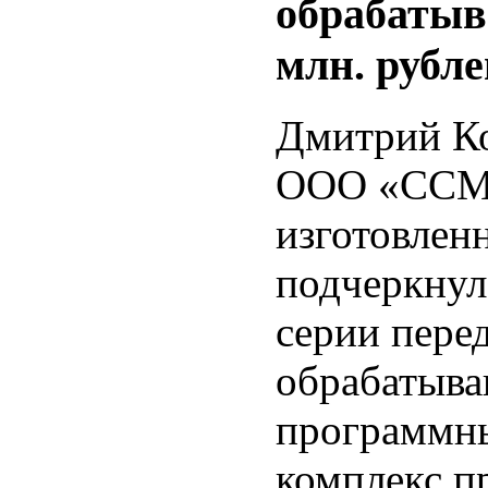
обрабатыв
млн. рубле
Дмитрий Ко
ООО «ССМ-
изготовле
подчеркнул
серии пере
обрабатыва
программны
комплекс п