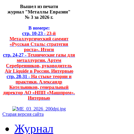
Вышел из печати
журнал "Металлы Евразии"
№ 3 за 2026 г.
В номере:
стр. 10-23 -
23-й
Металлургический саммит
«Русская Сталь: стратегия
роста». Итоги
стр. 24-27 -
Технические газы для
металлургии. Артем
Серебренников, руководитель
Air Liquide в России. Интервью
стр. 28-31 -
На стыке теории и
практики. Александр
Котельников, генеральный
директор АО «НПП «Машпром».
Интервью
Старая версия сайта
Журнал