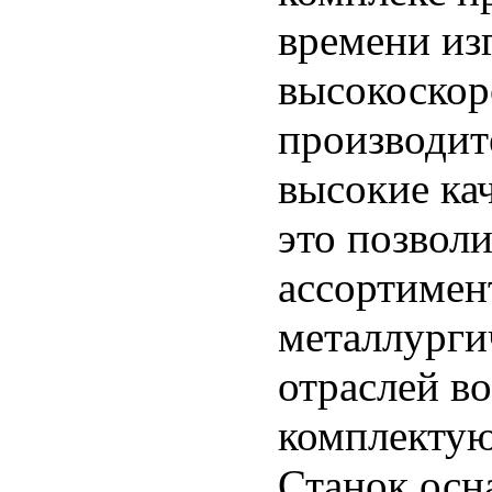
времени изг
высокоскор
производите
высокие ка
это позвол
ассортимен
металлурги
отраслей в
комплекту
Станок ос