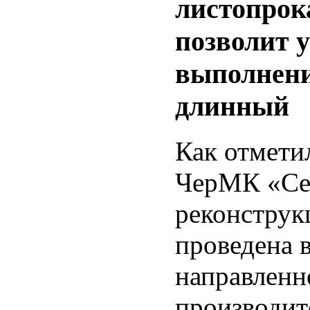
листопрока
позволит 
выполнени
длинный
Как отмети
ЧерМК «Сев
реконструк
проведена 
направленн
производит