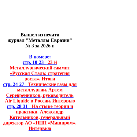
Вышел из печати
журнал "Металлы Евразии"
№ 3 за 2026 г.
В номере:
стр. 10-23 -
23-й
Металлургический саммит
«Русская Сталь: стратегия
роста». Итоги
стр. 24-27 -
Технические газы для
металлургии. Артем
Серебренников, руководитель
Air Liquide в России. Интервью
стр. 28-31 -
На стыке теории и
практики. Александр
Котельников, генеральный
директор АО «НПП «Машпром».
Интервью