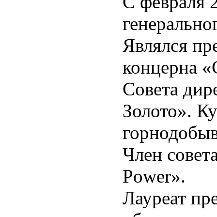
С февраля 
генерально
Являлся пр
концерна «
Совета дир
Золото». К
горнодобы
Член совет
Power».
Лауреат пр