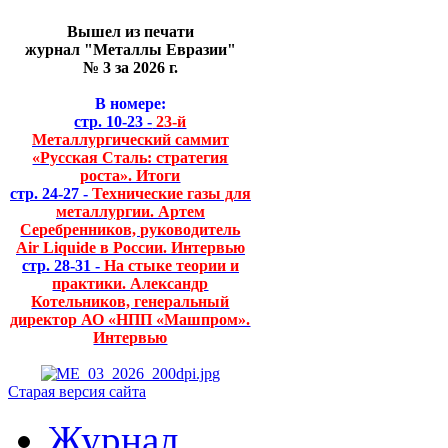
Вышел из печати
журнал "Металлы Евразии"
№ 3 за 2026 г.
В номере:
стр. 10-23 -
23-й
Металлургический саммит
«Русская Сталь: стратегия
роста». Итоги
стр. 24-27 -
Технические газы для
металлургии. Артем
Серебренников, руководитель
Air Liquide в России. Интервью
стр. 28-31 -
На стыке теории и
практики. Александр
Котельников, генеральный
директор АО «НПП «Машпром».
Интервью
Старая версия сайта
Журнал