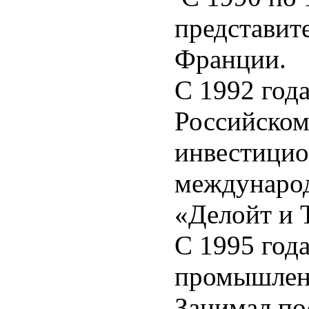
представи
Франции.
С 1992 год
Российско
инвестицио
международ
«Делойт и 
С 1995 года
промышленн
Занимал по