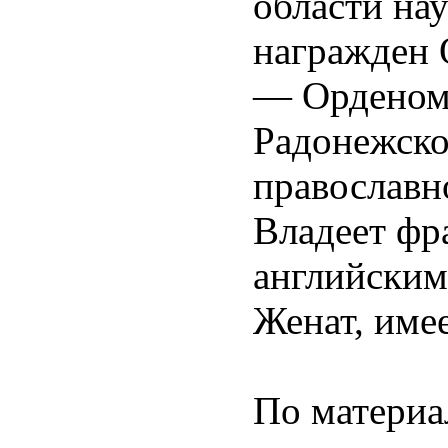
области нау
награжден 
— Орденом
Радонежско
православн
Владеет фр
английским
Женат, имее
По матери