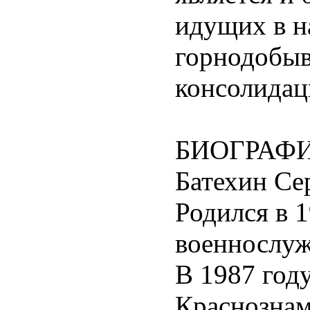
идущих в н
горнодобыв
консолидац
БИОГРАФИ
Батехин Се
Родился в 1
военнослуж
В 1987 год
Краснознам