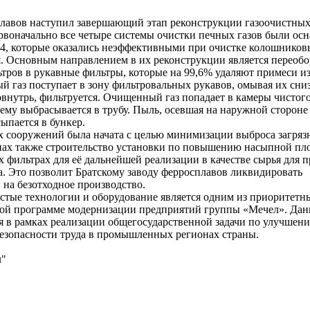
плавов наступил завершающий этап реконструкции газоочистных
ервоначально все четыре системы очистки печных газов были о
-4, которые оказались неэффективными при очистке колошников
. Основным направлением в их реконструкции является переоб
ьтров в рукавные фильтры, которые на 99,6% удаляют примеси и
й газ поступает в зону фильтровальных рукавов, омывая их сниз
внутрь, фильтруется. Очищенный газ попадает в камеры чистого
тему выбрасывается в трубу. Пыль, осевшая на наружной стороне
ыпается в бункер.
х сооружений была начата с целью минимизации выброса загря
анах также строительство установки по повышению насыпной пл
 фильтрах для её дальнейшей реализации в качестве сырья для 
а. Это позволит Братскому заводу ферросплавов ликвидировать
на безотходное производство.
истые технологии и оборудование является одним из приоритетн
ной программе модернизации предприятий группы «Мечел». Дан
ся в рамках реализации общегосударственной задачи по улучшен
безопасности труда в промышленных регионах страны.
л"