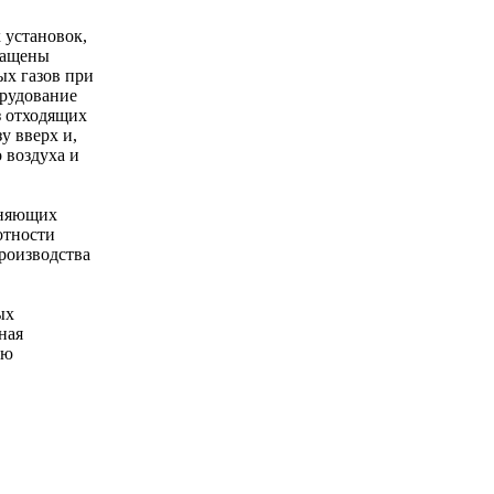
 установок,
снащены
ых газов при
орудование
з отходящих
у вверх и,
 воздуха и
зняющих
отности
производства
ых
ная
ию