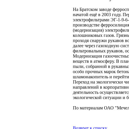
На Братском заводе феррос
начатой ещё в 2003 году. П
электрофильтрами ЭГ-1-9-6
производстве ферросилиция
(модернизация) электрофил
колошниковых газов. Грязны
проходя снаружи рукавов во
далее через газоходную сис
фильтровальных рукавов, ос
Модернизация газоочистны
веществ в атмосферу. В пл
пыли, собранной в рукавных
особо прочных марок бетон
шламонакопитель и перейти 
Переход на экологически ч
направлений в корпоратив
деятельность осуществляет
экологической ситуации и 
По материалам ОАО "Мече
Возврат к списку