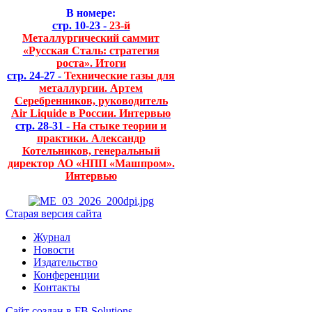
В номере:
стр. 10-23 -
23-й
Металлургический саммит
«Русская Сталь: стратегия
роста». Итоги
стр. 24-27 -
Технические газы для
металлургии. Артем
Серебренников, руководитель
Air Liquide в России. Интервью
стр. 28-31 -
На стыке теории и
практики. Александр
Котельников, генеральный
директор АО «НПП «Машпром».
Интервью
Старая версия сайта
Журнал
Новости
Издательство
Конференции
Контакты
Сайт создан в FB Solutions