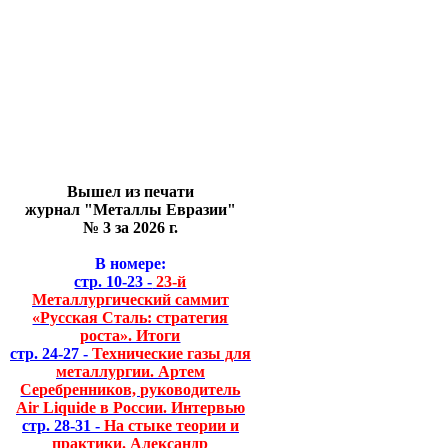
Вышел из печати
журнал "Металлы Евразии"
№ 3 за 2026 г.
В номере:
стр. 10-23 -
23-й
Металлургический саммит
«Русская Сталь: стратегия
роста». Итоги
стр. 24-27 -
Технические газы для
металлургии. Артем
Серебренников, руководитель
Air Liquide в России. Интервью
стр. 28-31 -
На стыке теории и
практики. Александр