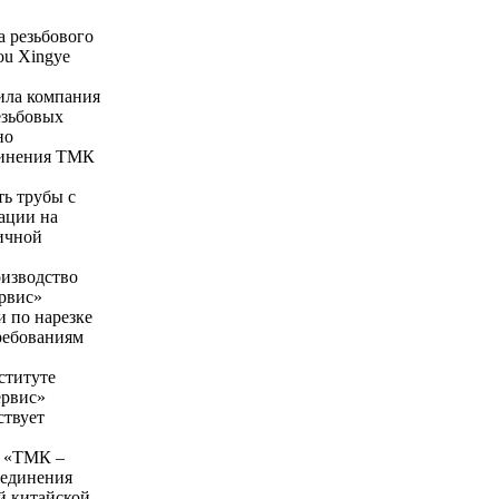
 резьбового
ou Xingye
чила компания
езьбовых
но
единения ТМК
ть трубы с
ации на
ичной
оизводство
рвис»
 по нарезке
ребованиям
ституте
ервис»
ствует
я «ТМК –
оединения
й китайской