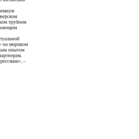
ремиум
еверском
ском трубном
гивающим
ктуальной
» на мировом
рвым опытом
партнерам.
рессмаш», –