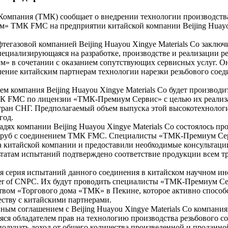
Компания (ТМК) сообщает о внедрении технологии производства
м» ТМК FMC на предприятии китайской компании Beijing Huay
тегазовой компанией Beijing Huayou Xingye Materials Co заклю
циализирующаяся на разработке, производстве и реализации р
м» в сочетании с оказанием сопутствующих сервисных услуг. О
ление китайским партнерам технологии нарезки резьбового со
ем компания Beijing Huayou Xingye Materials Co будет производи
К FMC по лицензии «ТМК-Премиум Сервис» с целью их реализ
тран СНГ. Предполагаемый объем выпуска этой высокотехнолог
год.
ях компании Beijing Huayou Xingye Materials Co состоялось пр
труб с соединением ТМК FMC. Специалисты «ТМК-Премиум Се
а китайской компании и предоставили необходимые консультации
льтатам испытаний подтверждено соответствие продукции всем т
ся серия испытаний данного соединения в китайском научном ин
nter of CNPC. Их будут проводить специалисты «ТМК-Премиум С
ством «Торгового дома «ТМК» в Пекине, которое активно способ
ству с китайскими партнерами.
ным соглашением с Beijing Huayou Xingye Materials Co компани
ся обладателем прав на технологию производства резьбового с
олучать доход от общего количества произведенной и проданно