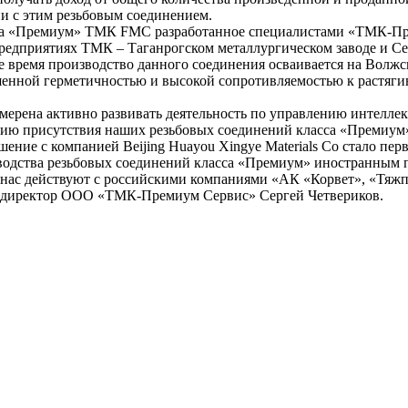
и с этим резьбовым соединением.
сса «Премиум» ТМК FMC разработанное специалистами «ТМК-П
предприятиях ТМК – Таганрогском металлургическом заводе и С
ее время производство данного соединения осваивается на Волж
шенной герметичностью и высокой сопротивляемостью к растя
рена активно развивать деятельность по управлению интелле
ию присутствия наших резьбовых соединений класса «Премиум
ение с компанией Beijing Huayou Xingye Materials Co стало пе
водства резьбовых соединений класса «Премиум» иностранным 
нас действуют с российскими компаниями «АК «Корвет», «Тяжп
 директор ООО «ТМК-Премиум Сервис» Сергей Четвериков.