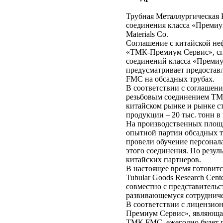
Трубная Металлургическая 
соединения класса «Премиу
Materials Co.
Соглашение с китайской неф
«ТМК-Премиум Сервис», спе
соединений класса «Премиу
предусматривает предостав
FMC на обсадных трубах.
В соответствии с соглашени
резьбовым соединением ТМ
китайском рынке и рынке с
продукции – 20 тыс. тонн в 
На производственных площад
опытной партии обсадных 
провели обучение персонал
этого соединения. По резу
китайских партнеров.
В настоящее время готовит
Tubular Goods Research Ce
совместно с представитель
развивающемуся сотрудниче
В соответствии с лицензион
Премиум Сервис», являющая
ТМК FMC, ежегодно будет п