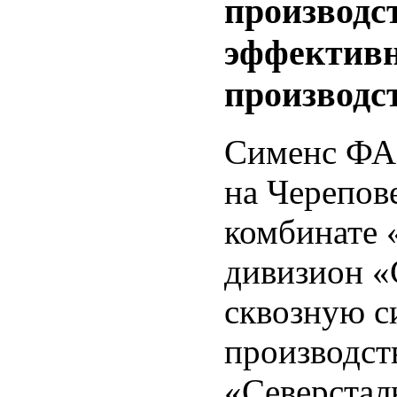
производс
эффективн
производс
Сименс ФА
на Черепов
комбинате 
дивизион «
сквозную с
производст
«Северстал