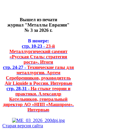
Вышел из печати
журнал "Металлы Евразии"
№ 3 за 2026 г.
В номере:
стр. 10-23 -
23-й
Металлургический саммит
«Русская Сталь: стратегия
роста». Итоги
стр. 24-27 -
Технические газы для
металлургии. Артем
Серебренников, руководитель
Air Liquide в России. Интервью
стр. 28-31 -
На стыке теории и
практики. Александр
Котельников, генеральный
директор АО «НПП «Машпром».
Интервью
Старая версия сайта