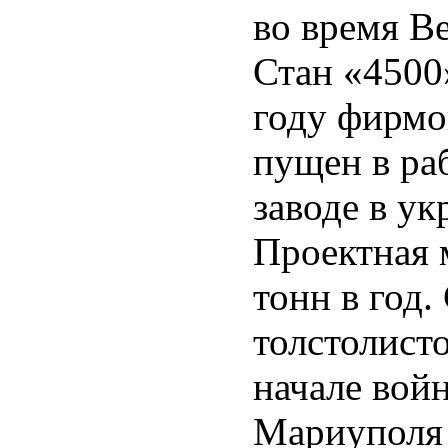
во время В
Стан «4500
году фирмо
пущен в ра
заводе в у
Проектная 
тонн в год
толстолист
начале вой
Мариуполя 