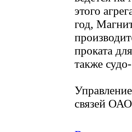
этого агрег
год, Магни
производит
проката дл
также судо-
Управление
связей ОА