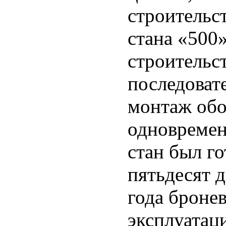
строительс
стана «500»
строительс
последовате
монтаж обо
одновремен
стан был го
пятьдесят д
года броне
эксплуатац