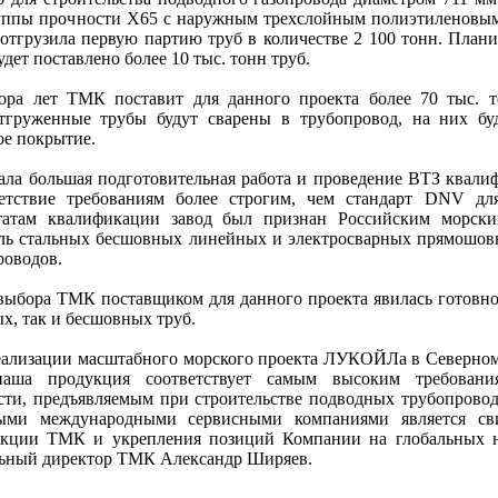
группы прочности Х65 с наружным трехслойным полиэтиленовы
отгрузила первую партию труб в количестве 2 100 тонн. Планир
удет поставлено более 10 тыс. тонн труб.
ора лет ТМК поставит для данного проекта более 70 тыс. 
тгруженные трубы будут сварены в трубопровод, на них бу
ое покрытие.
ала большая подготовительная работа и проведение ВТЗ квал
етствие требованиям более строгим, чем стандарт DNV дл
ьтатам квалификации завод был признан Российским морски
ель стальных бесшовных линейных и электросварных прямошов
роводов.
ыбора ТМК поставщиком для данного проекта явилась готовно
ых, так и бесшовных труб.
еализации масштабного морского проекта ЛУКОЙЛа в Северно
наша продукция соответствует самым высоким требования
сти, предъявляемым при строительстве подводных трубопровод
ными международными сервисными компаниями является сви
укции ТМК и укрепления позиций Компании на глобальных н
альный директор ТМК Александр Ширяев.