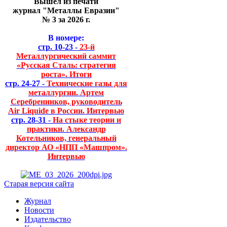
Вышел из печати
журнал "Металлы Евразии"
№ 3 за 2026 г.
В номере:
стр. 10-23 -
23-й
Металлургический саммит
«Русская Сталь: стратегия
роста». Итоги
стр. 24-27 -
Технические газы для
металлургии. Артем
Серебренников, руководитель
Air Liquide в России. Интервью
стр. 28-31 -
На стыке теории и
практики. Александр
Котельников, генеральный
директор АО «НПП «Машпром».
Интервью
Старая версия сайта
Журнал
Новости
Издательство