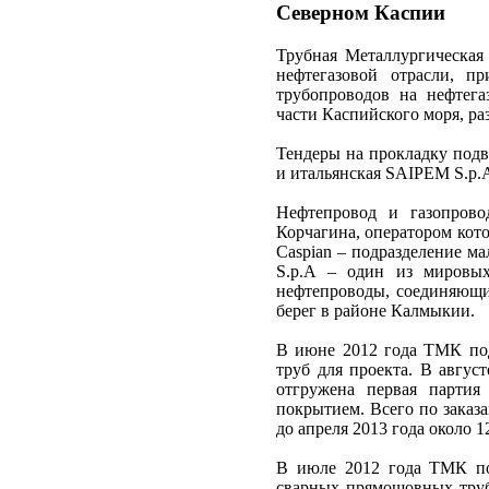
Северном Каспии
Трубная Металлургическая
нефтегазовой отрасли, п
трубопроводов на нефтег
части Каспийского моря, 
Тендеры на прокладку подв
и итальянская SAIPEM S.p.
Нефтепровод и газопров
Корчагина, оператором кот
Caspian – подразделение м
S.p.A – один из мировых
нефтепроводы, соединяющи
берег в районе Калмыкии.
В июне 2012 года ТМК под
труб для проекта. В авгус
отгружена первая парти
покрытием. Всего по заказ
до апреля 2013 года около 
В июле 2012 года ТМК по
сварных прямошовных труб