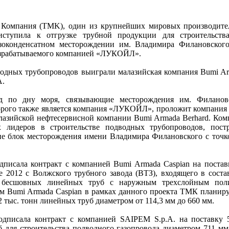
 Компания (ТMK), один из крупнейших мировых производите
риступила к отгрузке трубной продукции для строительств
азоконденсатном месторождении им. Владимира Филановског
разрабатываемого компанией «ЛУКОЙЛ».
одных трубопроводов выиграли малазийская компания Bumi Ar
A.
од по дну моря, связывающие месторождения им. Филанов
орого также является компания «ЛУКОЙЛ», проложит компания
алазийской нефтесервисной компании Bumi Armada Berhard. Ком
 лидеров в строительстве подводных трубопроводов, постр
е блок месторождения имени Владимира Филановского с точк
писала контракт с компанией Bumi Armada Caspian на поста
те 2012 с Волжского трубного завода (ВТЗ), входящего в сост
я бесшовных линейных труб с наружным трехслойным пол
ам Bumi Armada Caspian в рамках данного проекта ТМК планиру
12 тыс. тонн линейных труб диаметром от 114,3 мм до 660 мм.
дписала контракт с компанией SAIPEM S.p.A. на поставку 
 для строительства подводного газопровода диаметром 711 м