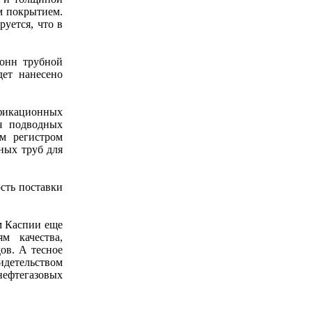
м покрытием.
уется, что в
тонн трубной
дет нанесено
ификационных
я подводных
м регистром
ных труб для
сть поставки
м Каспии еще
м качества,
ов. А тесное
детельством
ефтегазовых