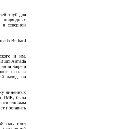
лей труб для
а подводных
о в северной
mada Berhard
ского и им.
 Bumi Armada
пания Saipem
оит газо- и
ой выхода на
вку линейных
ав ТМК, была
иэтиленовым
ет поставить
58 тыс. тонн
м и толщиной