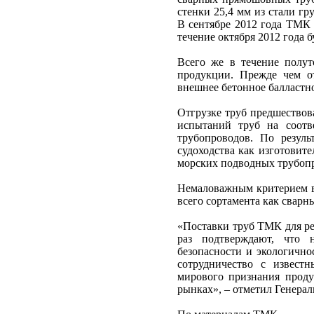
стенки 25,4 мм из стали 
В сентябре 2012 года ТМК 
течение октября 2012 года б
Всего же в течение полут
продукции. Прежде чем о
внешнее бетонное балластн
Отгрузке труб предшествов
испытаний труб на соотв
трубопроводов. По резул
судоходства как изготовит
морских подводных трубоп
Немаловажным критерием в
всего сортамента как сварн
«Поставки труб ТМК для р
раз подтверждают, что 
безопасности и экологично
сотрудничество с извест
мирового признания прод
рынках», – отметил Генер