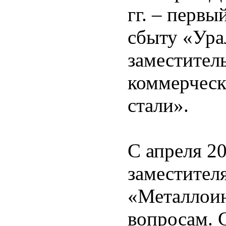
гг. – первы
сбыту «Урал
заместител
коммерческ
стали».
С апреля 20
заместител
«Металлоин
вопросам. С