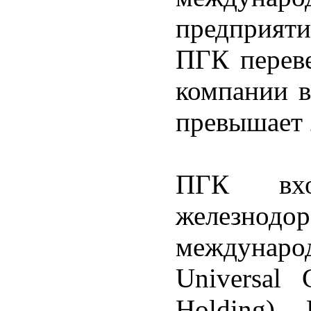
предприят
ПГК переве
компании в
превышает
ПГК вх
железн
междунар
Universal 
Holding).