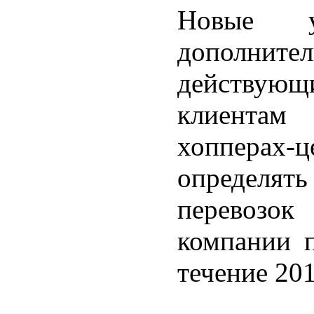
Новые у
дополни
действую
клиентам
хопперах-
определ
перевозо
компании 
течение 201