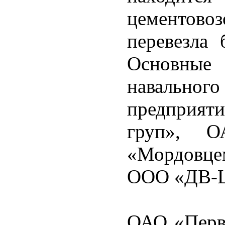
цементово
перевезла 
Основные
навальн
предприят
груп», О
«Мордовце
ООО «ДВ-Ц
ОАО «Перва