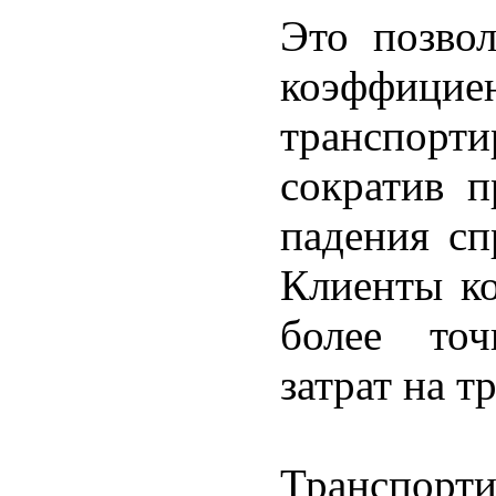
Это позво
коэффи
транспорт
сократив п
падения сп
Клиенты к
более точ
затрат на т
Транспорт