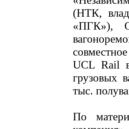
(НТК, вла
«ПГК»), 
вагонор
совместно
UCL Rail в
грузовых в
тыс. полува
По матери