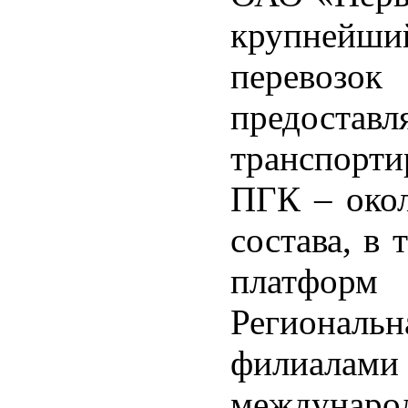
крупнейши
перевоз
предоставл
транспорти
ПГК – окол
состава, в 
платфор
Региональн
филиалам
международ