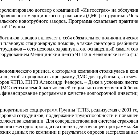
ролонгировало договор с компанией «Ингосстрах» на обслужив
обровольного медицинского страхования (ДМС) сотрудников Чел
альского новотрубного заводов. Программа охватывает практиче
ятий Группы.
ботников заводов включает в себя обязательное поликлиническо
и плановую стационарную помощь, а также санаторно-реабилит
отрудников – сеть цеховых здравпунктов, оснащенный самым с
борудованием Медицинский центр ЧТПЗ в Челябинске и его фил
экономического кризиса, с которыми компания столкнулась в ко
жное, чтобы продолжить программу ДМС для трубников, - отмеч
торов ЧТПЗ, ПНТЗ Александр Федоров. – Даже в условиях жестк
 ДМС неотъемлемой частью своей социально ответственной бизн
ь финансирование программы в качестве долгосрочной инвестиц
рпоративных соцпрограмм Группы ЧТПЗ, реализуемая с 2001 го
здоровья сотрудников, поддержание трудоспособности и повыше
коллектива компании. Для совершенствования системы страхован
вления ежегодно проводится оценка действующей программы. З
еских данных по компании и результатах опросов застрахованны