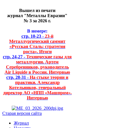
Вышел из печати
журнал "Металлы Евразии"
№ 3 за 2026 г.
В номере:
стр. 10-23 -
23-й
Металлургический саммит
«Русская Сталь: стратегия
роста». Итоги
стр. 24-27 -
Технические газы для
металлургии. Артем
Серебренников, руководитель
Air Liquide в России. Интервью
стр. 28-31 -
На стыке теории и
практики. Александр
Котельников, генеральный
директор АО «НПП «Машпром».
Интервью
Старая версия сайта
Журнал