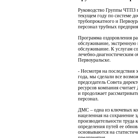
Руководство Группы ЧТПЗ п
текущем году по системе д
трубопрокатного и Первоур
персонал трубных предпри
Программа оздоровления ра
обслуживание, экстренную 
обслуживание. К услугам с
лечебно-диагностическим о
Первоуральске.
- Несмотря на последствия 
года, мы сделали все возмо
председатель Совета дирек
ресурсов компания считает
и продолжает рассматриват
персонал.
ДМС – одна из ключевых ко
нацеленная на сохранение 
производительности труда 
определения путей ее обно
основываются на статистич
предприятия.