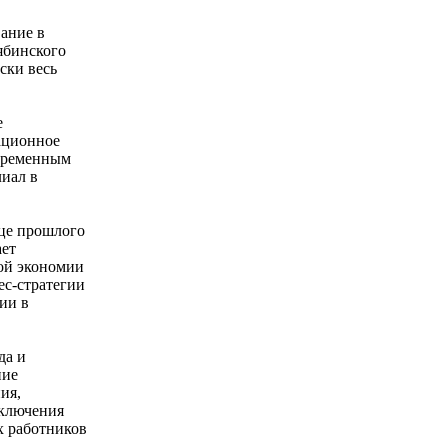
ание в
ябинского
ски весь
е
ационное
овременным
иал в
нце прошлого
ает
ой экономии
ес-стратегии
ии в
да и
ние
ия,
аключения
х работников