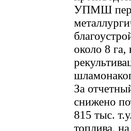
УПМШ перер
металлурги
благоустро
около 8 га,
рекультива
шламонакоп
За отчетны
снижено по
815 тыс. т.
топлива, на