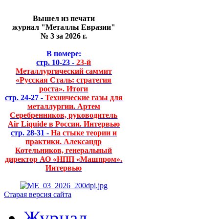
Вышел из печати
журнал "Металлы Евразии"
№ 3 за 2026 г.
В номере:
стр. 10-23 -
23-й
Металлургический саммит
«Русская Сталь: стратегия
роста». Итоги
стр. 24-27 -
Технические газы для
металлургии. Артем
Серебренников, руководитель
Air Liquide в России. Интервью
стр. 28-31 -
На стыке теории и
практики. Александр
Котельников, генеральный
директор АО «НПП «Машпром».
Интервью
Старая версия сайта
Журнал