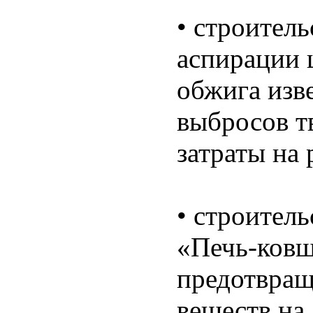
• строитель
аспирации 
обжига изв
выбросов т
затраты на 
• строитель
«Печь-ков
предотвращ
веществ на 