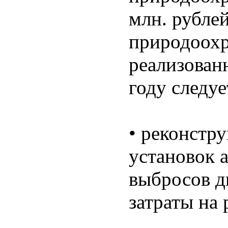
млн. рубле
природоохр
реализова
году следуе
• реконстр
установок 
выбросов д
затраты на