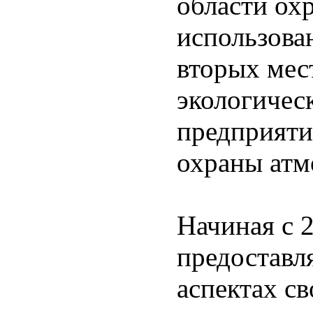
области ох
использова
вторых мес
экологичес
предприяти
охраны атм
Начиная с
предоставл
аспектах с