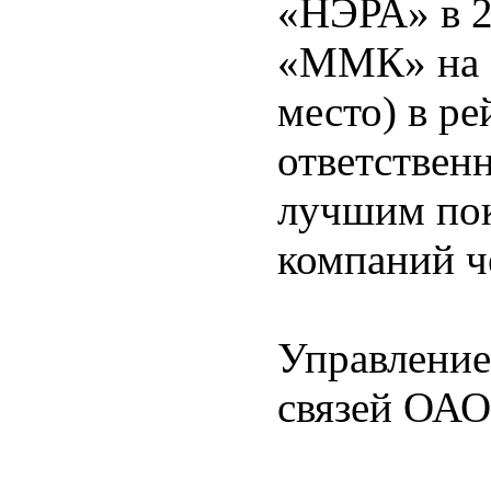
«НЭРА» в 2
«ММК» на 5
место) в р
ответствен
лучшим пок
компаний ч
Управление
связей ОА