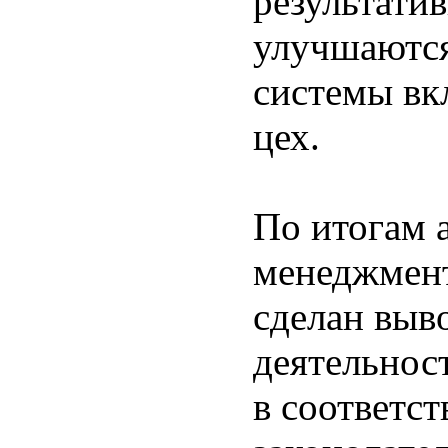
результатив
улучшаются
системы вк
цех.
По итогам 
менеджмент
сделан выво
деятельно
в соответс