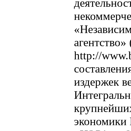
деятельнос
некоммерч
«Независим
агентство»
http://www.b
составлени
издержек в
Интегральн
крупнейших
экономики 