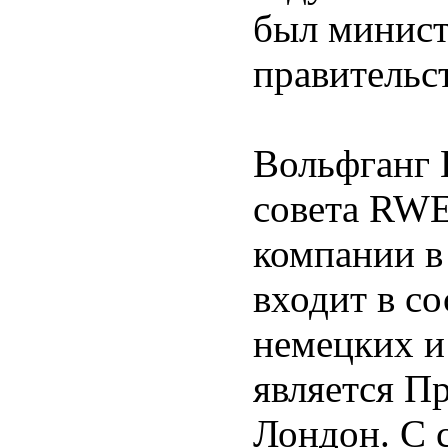
был минист
правительс
Вольфганг 
совета RWE
компании в
входит в с
немецких и
является П
Лондон. С с