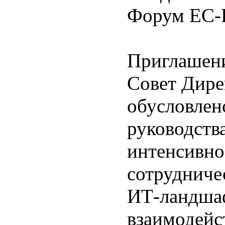
Форум ЕС-Р
Приглашени
Совет Дире
обусловлен
руководств
интенсивно
сотрудниче
ИТ-ландшаф
взаимодейс