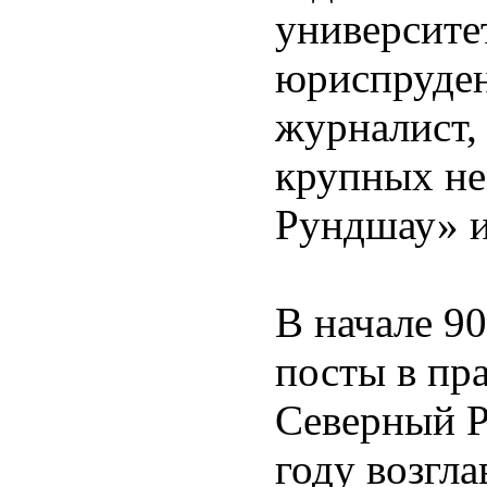
университе
юриспруден
журналист,
крупных не
Рундшау» и
В начале 9
посты в пр
Северный Р
году возгла