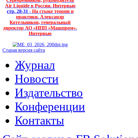
Серебренников, руководитель
Air Liquide в России. Интервью
стр. 28-31 -
На стыке теории и
практики. Александр
Котельников, генеральный
директор АО «НПП «Машпром».
Интервью
Старая версия сайта
Журнал
Новости
Издательство
Конференции
Контакты