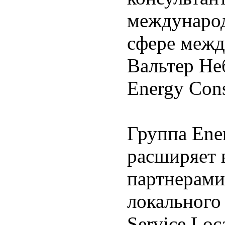
международ
сфере межд
Вальтер Не
Energy Cons
Группа Ene
расширяет 
партнерами
локального 
Service Loc