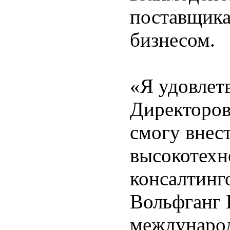
поставщика
бизнесом.
«Я удовлетв
Директоров
смогу внест
высокотехн
консалтинго
Вольфганг 
международ