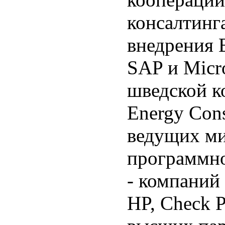
консалтинг
внедрения 
SAP и Micro
шведской к
Energy Cons
ведущих м
программно
- компаний 
HP, Check P