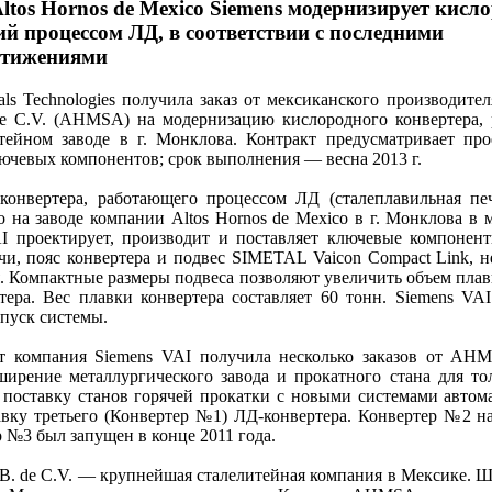
ltos Hornos de Mexico Siemens модернизирует кисл
й процессом ЛД, в соответствии с последними
стижениями
s Technologies получила заказ от мексиканского производител
 de C.V. (AHMSA) на модернизацию кислородного конвертера,
тейном заводе в г. Монклова. Контракт предусматривает про
лючевых компонентов; срок выполнения — весна 2013 г.
конвертера, работающего процессом ЛД (сталеплавильная пе
о на заводе компании Altos Hornos de Mexico в г. Монклова в 
I проектирует, производит и поставляет ключевые компонент
чи, пояс конвертера и подвес SIMETAL Vaicon Compact Link, 
. Компактные размеры подвеса позволяют увеличить объем плав
ртера. Вес плавки конвертера составляет 60 тонн. Siemens VAI
апуск системы.
ет компания Siemens VAI получила несколько заказов от AH
ширение металлургического завода и прокатного стана для то
а поставку станов горячей прокатки с новыми системами автом
авку третьего (Конвертер №1) ЛД-конвертера. Конвертер №2 на
р №3 был запущен в конце 2011 года.
A.B. de C.V. — крупнейшая сталелитейная компания в Мексике. 