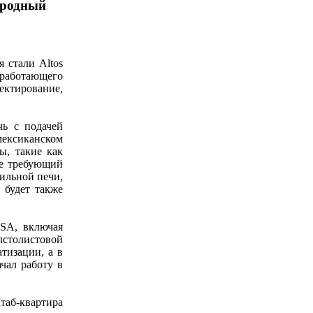
ородный
я стали Altos
 работающего
ектирование,
чь с подачей
мексиканском
ы, такие как
не требующий
ильной печи,
 будет также
MSA, включая
лстолистовой
атизации, а в
чал работу в
Штаб-квартира