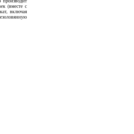
о производит
ек (вместе с
кат, включая
безоловянную