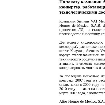
По заказу компании A
конвертер, работающи
технологическими до
Компания Siemens VAI Metal
Hornos de Mexico, S.A.B.
процессом ЛД, на сталели
производство и поставку к
Для нового кислородного 
кислорода), расположенног
штате Коауила, Siemens VA
корпус сталеплавильной пе
технического обслуживания
а значит, и емкость конве
контролировать монтаж и з
За последние несколько л
контракт 2007 года на рас
стали, заказ в 2009 году н
2010 году — заказ на пост
марте 2007 года, а конверте
Altos Hornos de Mexico, S.