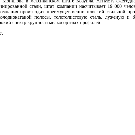
г. Монклова в мексиканском штате Коауила. AHMSA ежегодн
инированной стали, штат компании насчитывает 19 000 челов
омпания производит преимущественно плоский стальной про
холоднокатаной полосы, толстолистовую сталь, луженую и 
рокий спектр крупно- и мелкосортных профилей.
с.