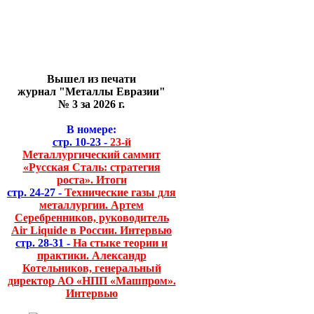
Вышел из печати
журнал "Металлы Евразии"
№ 3 за 2026 г.
В номере:
стр. 10-23 -
23-й
Металлургический саммит
«Русская Сталь: стратегия
роста». Итоги
стр. 24-27 -
Технические газы для
металлургии. Артем
Серебренников, руководитель
Air Liquide в России. Интервью
стр. 28-31 -
На стыке теории и
практики. Александр
Котельников, генеральный
директор АО «НПП «Машпром».
Интервью