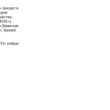
 (входит в
торов
щества:
ИОН»),
(Брянская
ди Эримей
ПЗ» избран