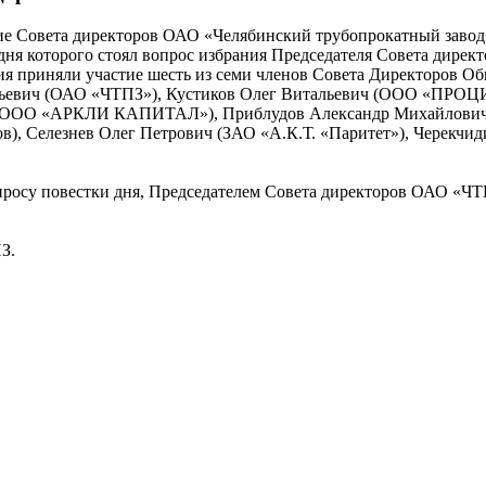
ние Совета директоров ОАО «Челябинский трубопрокатный завод»
дня которого стоял вопрос избрания Председателя Совета дирек
ия приняли участие шесть из семи членов Совета Директоров Об
ьевич (ОАО «ЧТПЗ»), Кустиков Олег Витальевич (ООО «ПРОЦ
 (ООО «АРКЛИ КАПИТАЛ»), Приблудов Александр Михайлович 
ов), Селезнев Олег Петрович (ЗАО «А.К.Т. «Паритет»), Черекчи
росу повестки дня, Председателем Совета директоров ОАО «ЧТ
З.