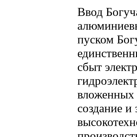
Ввод Богуч
алюминиевы
пуском Бог
единствен
сбыт элект
гидроэлект
вложенных 
создание и
высокотехн
производст