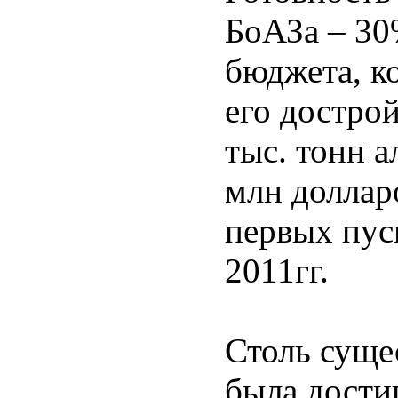
БоАЗа – 30
бюджета, ко
его достро
тыс. тонн 
млн доллар
первых пус
2011гг.
Столь суще
была достиг