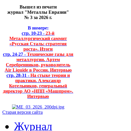
Вышел из печати
журнал "Металлы Евразии"
№ 3 за 2026 г.
В номере:
стр. 10-23 -
23-й
Металлургический саммит
«Русская Сталь: стратегия
роста». Итоги
стр. 24-27 -
Технические газы для
металлургии. Артем
Серебренников, руководитель
Air Liquide в России. Интервью
стр. 28-31 -
На стыке теории и
практики. Александр
Котельников, генеральный
директор АО «НПП «Машпром».
Интервью
Старая версия сайта
Журнал