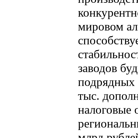
конкурентн
мировом а
способству
стабильност
заводов буд
подрядных 
тыс. допол
налоговые 
региональн
млрд рубле