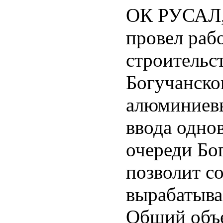
ОК РУСАЛ,
провел раб
строительс
Богучанско
алюминиевы
ввода одно
очереди Бо
позволит с
вырабатыва
Общий объе