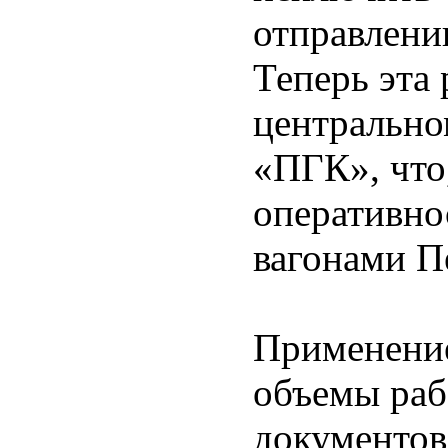
отправлени
Теперь эта 
центрально
«ПГК», что
оперативно
вагонами П
Применение
объемы ра
документов