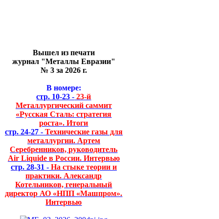
Вышел из печати
журнал "Металлы Евразии"
№ 3 за 2026 г.
В номере:
стр. 10-23 -
23-й
Металлургический саммит
«Русская Сталь: стратегия
роста». Итоги
стр. 24-27 -
Технические газы для
металлургии. Артем
Серебренников, руководитель
Air Liquide в России. Интервью
стр. 28-31 -
На стыке теории и
практики. Александр
Котельников, генеральный
директор АО «НПП «Машпром».
Интервью