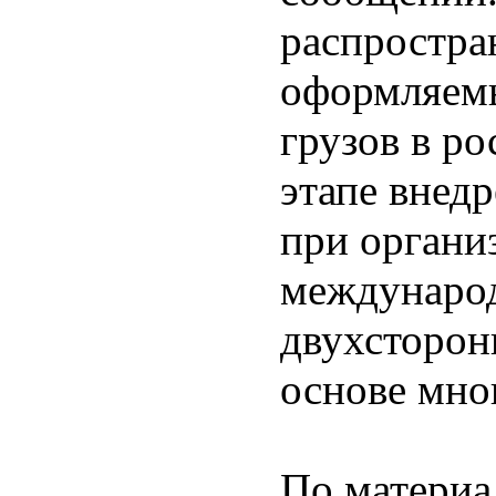
распростра
оформляемы
грузов в р
этапе внед
при органи
международ
двухсторонн
основе мно
По материа