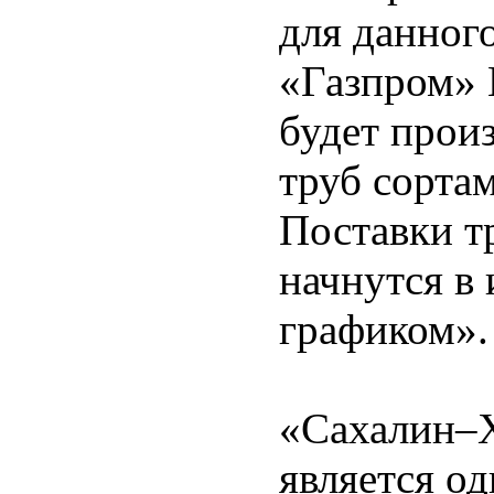
для данног
«Газпром»
будет произ
труб сорта
Поставки т
начнутся в 
графиком».
«Сахалин–
является о