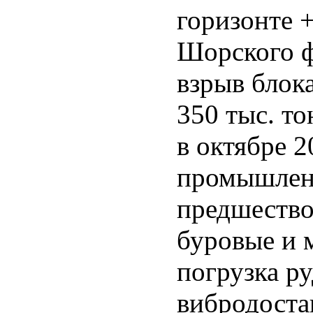
горизонте 
Шорского ф
взрыв блок
350 тыс. т
в октябре 2
промышлен
предшество
буровые и 
погрузка р
вибродост