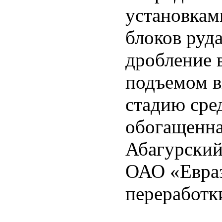
установкам
блоков руд
дробление 
подъемом в
стадию сре
обогащенна
Абагурски
ОАО «Евраз
переработк