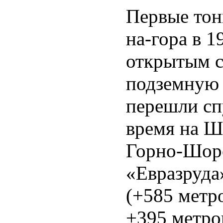
Первые тон
на-гора в 1
открытым с
подземную 
перешли сп
время на Ш
Горно-Шор
«Евразруда
(+585 метро
+395 метро