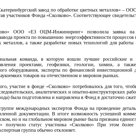
катеринбургский завод по обработке цветных металлов» – О
ав участников Фонда «Сколково». Соответствующее свидетельс
лково» ООО «ЕЗ ОЦМ-Инжиниринг» позволила заявка на
 завода проекта по повышению энергоэффективности процессов 
 металлов, а также разработке новых технологий для работы 
циальная команда, в которую вошли лучшие российские и 
вления проектами, геофизики, геологии, химии, а также
ого оборудования, эксперты по финансовой инвестиционной д
укоемких товаров на отечественном и мировом рынках.
ого, участие в фонде «Сколково» потребовалось для того, чтоб
ледовательских, аналитических и опытно-конструкторских работ
авода) была подготовлена и направлена в Фонд в достаточно сжат
группе международных экспертов Фонда на проведение деталь
авленной документации. В итоге возможность успешной комм
йском, но и на глобальном мировом рынке была признана едино
получило статус участника «Сколково» При этом более 
кспертная группа обычно отклоняет.