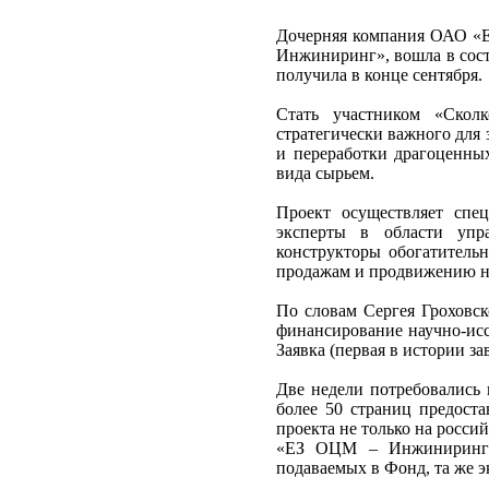
Дочерняя компания ОАО «Е
Инжиниринг», вошла в сост
получила в конце сентября.
Стать участником «Ско
стратегически важного для
и переработки драгоценных
вида сырьем.
Проект осуществляет спе
эксперты в области упра
конструкторы обогатительн
продажам и продвижению на
По словам Сергея Гроховск
финансирование научно-исс
Заявка (первая в истории з
Две недели потребовались 
более 50 страниц предост
проекта не только на росси
«ЕЗ ОЦМ – Инжиниринг» 
подаваемых в Фонд, та же э