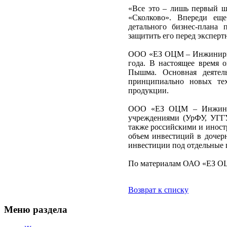
«Все это – лишь первый ш
«Сколково». Впереди еще
детального бизнес-плана
защитить его перед эксперт
ООО «ЕЗ ОЦМ – Инжинирин
года. В настоящее время 
Пышма. Основная деятел
принципиально новых т
продукции.
ООО «ЕЗ ОЦМ – Инжинири
учреждениями (УрФУ, УГГУ
также российскими и инос
объем инвестиций в доче
инвестиции под отдельные 
По материалам ОАО «ЕЗ О
Возврат к списку
Меню раздела