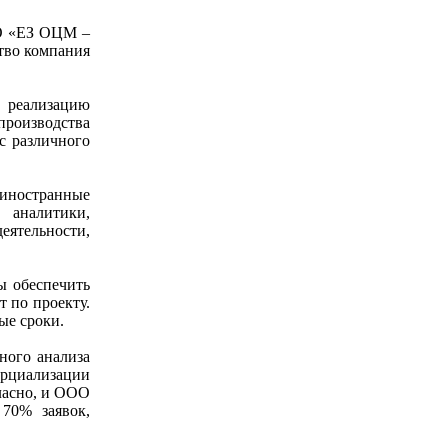
ОО «ЕЗ ОЦМ –
тво компания
 реализацию
производства
с различного
иностранные
 аналитики,
еятельности,
ы обеспечить
 по проекту.
ые сроки.
ного анализа
ерциализации
гласно, и ООО
70% заявок,