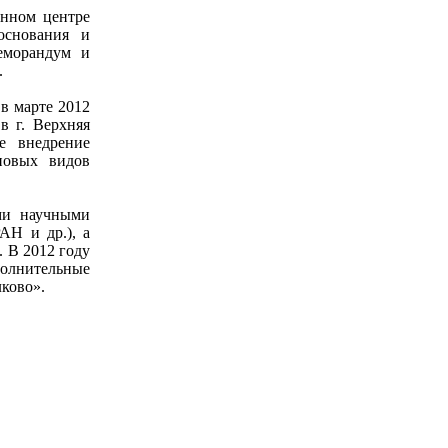
онном центре
основания и
меморандум и
.
в марте 2012
в г. Верхняя
е внедрение
новых видов
ми научными
АН и др.), а
 В 2012 году
полнительные
ково».