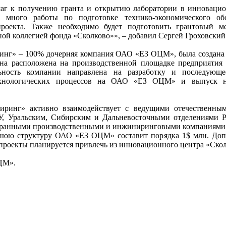
аг к получению гранта и открытию лаборатории в инноваци
 много работы по подготовке технико-экономического об
 проекта. Также необходимо будет подготовить грантовый 
ной коллегией фонда «Сколково»», – добавил Сергей Гроховский
г» – 100% дочерняя компания ОАО «ЕЗ ОЦМ», была создана 
она расположена на производственной площадке предприятия 
ьность компании направлена на разработку и последующе
ехнологических процессов на ОАО «ЕЗ ОЦМ» и выпуск 
нг» активно взаимодействует с ведущими отечественны
, Уральским, Сибирским и Дальневосточными отделениями Р
транными производственными и инжиниринговыми компаниями.
рнюю структуру ОАО «ЕЗ ОЦМ» составит порядка 1$ млн. До
проекты планируется привлечь из инновационного центра «Скол
ЦМ».