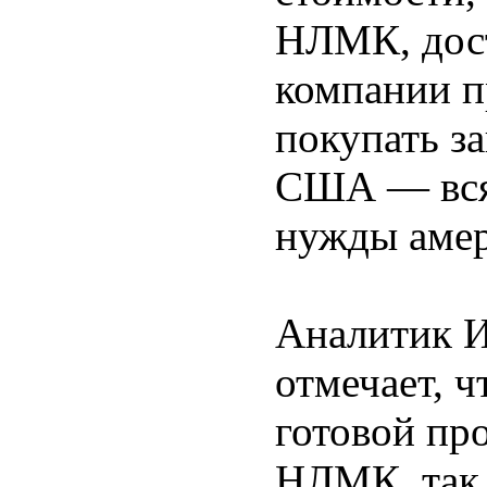
НЛМК, дост
компании п
покупать з
США — вся 
нужды амер
Аналитик 
отмечает, 
готовой пр
НЛМК, так 