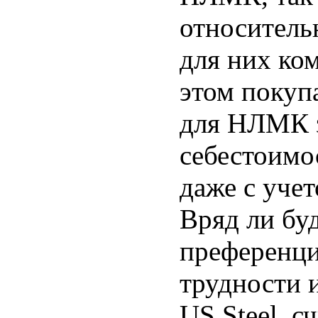
относитель
для них ко
этом покуп
для НЛМК з
себестоимо
даже с уче
Вряд ли бу
преференци
трудности 
US Steel, с