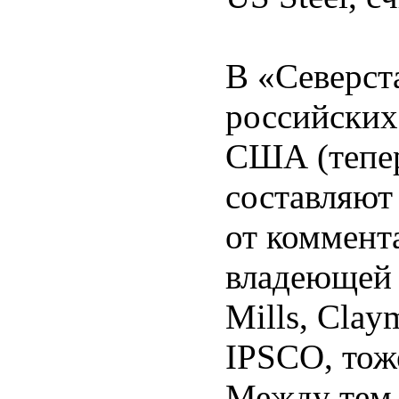
В «Северста
российских
США (тепер
составляют 
от коммента
владеющей 
Mills, Clay
IPSCO, тож
Между тем 