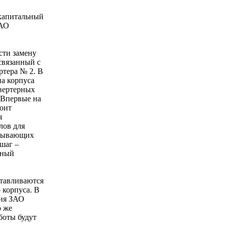
капитальный
ЗАО
сти замену
связанный с
ртера № 2. В
на корпуса
нвертерных
. Впервые на
тоит
я
лов для
атывающих
шаг –
ьный
отавливаются
 корпуса. В
ния ЗАО
о же
боты будут