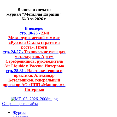
Вышел из печати
журнал "Металлы Евразии"
№ 3 за 2026 г.
В номере:
стр. 10-23 -
23-й
Металлургический саммит
«Русская Сталь: стратегия
роста». Итоги
стр. 24-27 -
Технические газы для
металлургии. Артем
Серебренников, руководитель
Air Liquide в России. Интервью
стр. 28-31 -
На стыке теории и
практики. Александр
Котельников, генеральный
директор АО «НПП «Машпром».
Интервью
Старая версия сайта
Журнал