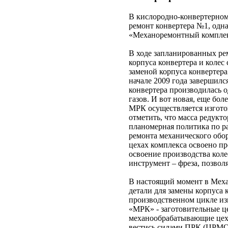
В кислородно-конвертерно
ремонт конвертера №1, одн
«Механоремонтный комплекс
В ходе запланированных ре
корпуса конвертера и колес
заменой корпуса конвертер
начале 2009 года завершилс
конвертера производилась о
газов. И вот новая, еще бо
МРК осуществляется изготов
отметить, что масса редукт
планомерная политика по р
ремонта механического обо
цехах комплекса освоено п
освоение производства коле
инструмент – фреза, позвол
В настоящий момент в Меха
детали для замены корпуса к
производственном цикле из
«МРК» - заготовительные ц
механообрабатывающие цехи
вестись силами ПРК (ЦРМ