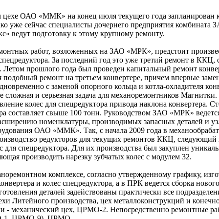
м цехе ОАО «ММК» на конец июля текущего года запланирован 
ако уже сейчас специалисты дочернего предприятия комбината 
» ведут подготовку к этому крупному ремонту.
монтных работ, возложенных на ЗАО «МРК», предстоит произве
 спецредуктора. За последний год это уже третий ремонт в ККЦ, 
а. Летом прошлого года был проведен капитальный ремонт конве
я подобный ремонт на третьем конвертере, причем впервые заме
дновременно с заменой опорного кольца и котла-охладителя ко
лее сложная и серьезная задача для механоремонтников Магнитки
ление колес для спецредуктора привода наклона конвертера. С
ора составляет свыше 100 тонн. Руководством ЗАО «МРК» ведетс
асширению номенклатуры, производимых запасных деталей и уз
рудования ОАО «ММК». Так, с начала 2009 года в механообраб
роизводство редукторов для текущих ремонтов ККЦ, следующий 
с для спецредуктора. Для их производства был закуплен уникал
яющая производить нарезку зубчатых колес с модулем 32.
норемонтном комплексе, согласно утвержденному графику, изг
онвертера и колес спецредуктора, а в ПРК ведется сборка нового
готовления деталей задействованы практически все подразделе
ехи Литейного производства, цех металлоконструкций и конечн
 - механический цех, ЦРМО-2. Непосредственно ремонтные ра
О-1, ЦРМО-9), ЦРМО.