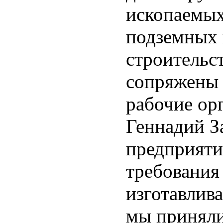
ископаемых
подземных 
строительс
сопряжены 
рабочие ор
Геннадий З
предприяти
требования 
изготавлива
мы приняли