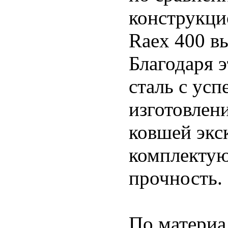
конструкци
Raex 400 вы
Благодаря 
сталь с усп
изготовлен
ковшей экс
комплектую
прочность.
По материа