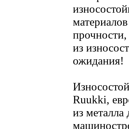
износостой
материалов 
прочности,
из износос
ожидания!
Износостой
Ruukki, ев
из металла 
машиностро