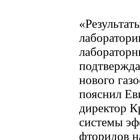
«Результат
лаборатори
лабораторн
подтвержда
нового газ
пояснил Ев
директор К
системы эф
фторидов н