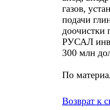
газов, уста
подачи гли
доочистки 
РУСАЛ инве
300 млн до
По матери
Возврат к 