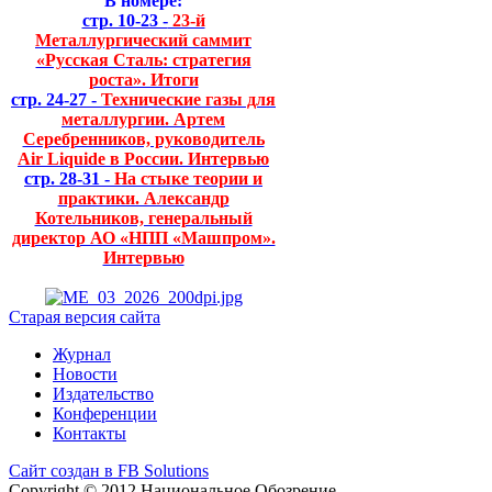
В номере:
стр. 10-23 -
23-й
Металлургический саммит
«Русская Сталь: стратегия
роста». Итоги
стр. 24-27 -
Технические газы для
металлургии. Артем
Серебренников, руководитель
Air Liquide в России. Интервью
стр. 28-31 -
На стыке теории и
практики. Александр
Котельников, генеральный
директор АО «НПП «Машпром».
Интервью
Старая версия сайта
Журнал
Новости
Издательство
Конференции
Контакты
Сайт создан в FB Solutions
Copyright © 2012 Национальное Обозрение