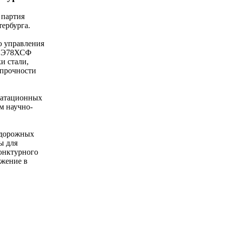
 партия
ербурга.
о управления
ки Э78ХСФ
и стали,
 прочности
луатационных
м научно-
одорожных
ы для
юнктурного
ожение в