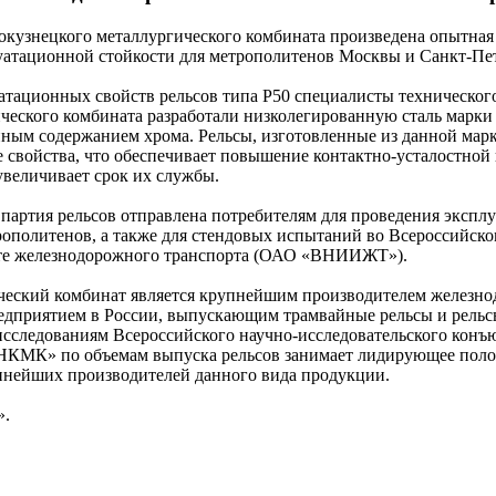
окузнецкого металлургического комбината произведена опытная
атационной стойкости для метрополитенов Москвы и Санкт-Пет
тационных свойств рельсов типа Р50 специалисты техническог
ческого комбината разработали низколегированную сталь мар
ным содержанием хрома. Рельсы, изготовленные из данной марк
 свойства, что обеспечивает повышение контактно-усталостной
 увеличивает срок их службы.
 партия рельсов отправлена потребителям для проведения эксп
рополитенов, а также для стендовых испытаний во Всероссийско
уте железнодорожного транспорта (ОАО «ВНИИЖТ»).
ческий комбинат является крупнейшим производителем железн
едприятием в России, выпускающим трамвайные рельсы и рельс
исследованиям Всероссийского научно-исследовательского конъ
«НКМК» по объемам выпуска рельсов занимает лидирующее пол
пнейших производителей данного вида продукции.
».