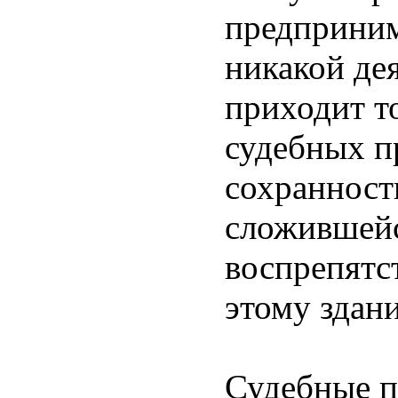
предприним
никакой де
приходит т
судебных п
сохранност
сложившейс
воспрепятс
этому здан
Судебные п