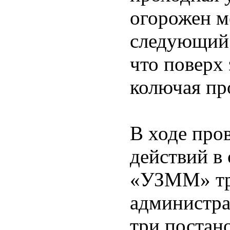
огорожен м
следующий 
что поверх
колючая пр
В ходе про
действий в
«УЗММ» тр
администра
три постан