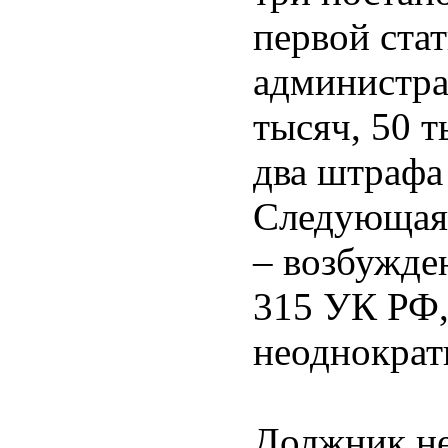
первой ста
администра
тысяч, 50 т
два штрафа
Следующая 
– возбужден
315 УК РФ,
неоднократ
Должник не