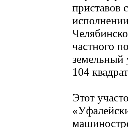
приставов с
исполнении
Челябинско
частного п
земельный 
104 квадра
Этот участ
«Уфалейски
машиностро