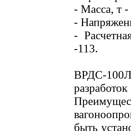
- Масса, т -
- Напряжени
- Расчетна
-113.
ВРДС-10
разраб
Преим
вагоноопро
быть устан