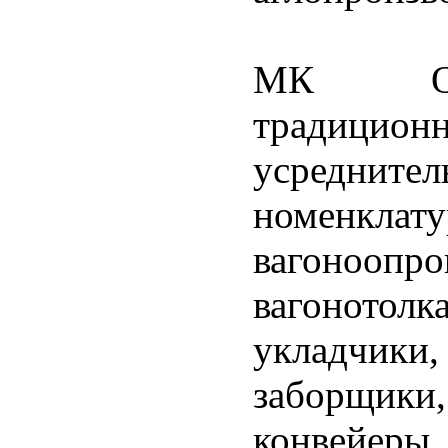
МК ОРМ
традиционн
усреднит
номенкл
вагоноопр
вагонотолк
укладчик
заборщик
конвейеры