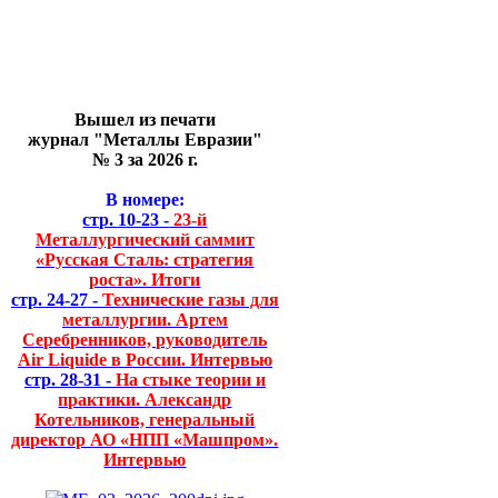
Вышел из печати
журнал "Металлы Евразии"
№ 3 за 2026 г.
В номере:
стр. 10-23 -
23-й
Металлургический саммит
«Русская Сталь: стратегия
роста». Итоги
стр. 24-27 -
Технические газы для
металлургии. Артем
Серебренников, руководитель
Air Liquide в России. Интервью
стр. 28-31 -
На стыке теории и
практики. Александр
Котельников, генеральный
директор АО «НПП «Машпром».
Интервью