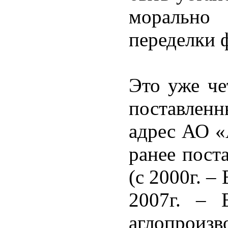
морально
переделки 
Это уже че
поставл
адрес АО «
ранее пост
(с 2000г. –
2007г. – 
аглопроизво