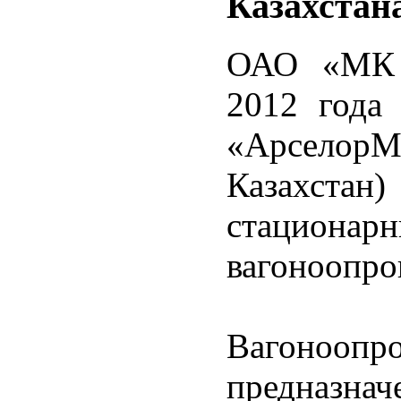
Казахстан
ОАО «МК
2012 года
«АрселорМи
Казахста
стаци
вагоноопро
Вагоноо
предназн