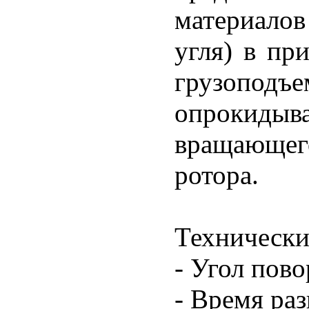
материалов
угля) в пр
грузоподъ
опрокид
вращающего
ротора.
Технически
- Угол пов
- Время раз