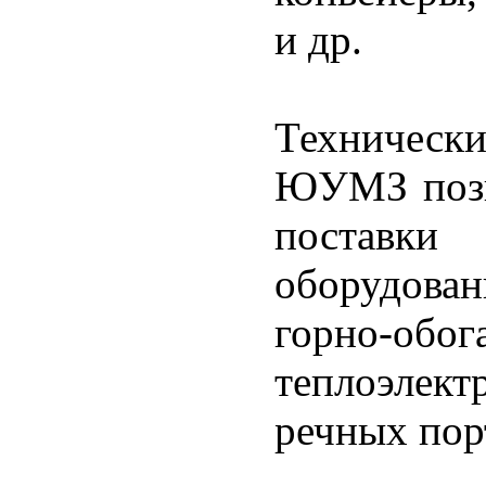
и др.
Техническ
ЮУМЗ позв
поставки 
оборудова
горно-об
теплоэлект
речных пор