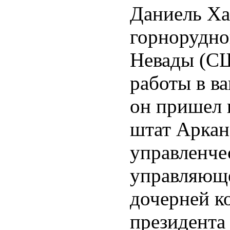
Даниель Ха
горнорудно
Невады (СШ
работы в ва
он пришел н
штат Аркан
управленче
управляюще
дочерней к
президента