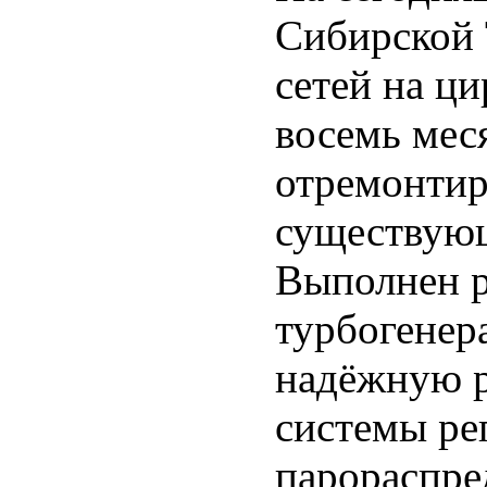
Сибирской
сетей на ц
восемь мес
отремонтир
существующ
Выполнен р
турбогенер
надёжную р
системы ре
парораспре