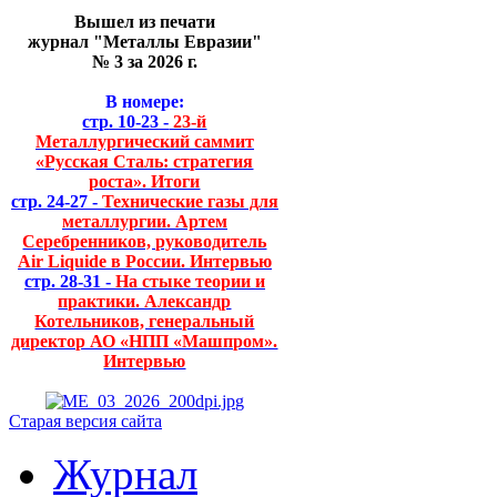
Вышел из печати
журнал "Металлы Евразии"
№ 3 за 2026 г.
В номере:
стр. 10-23 -
23-й
Металлургический саммит
«Русская Сталь: стратегия
роста». Итоги
стр. 24-27 -
Технические газы для
металлургии. Артем
Серебренников, руководитель
Air Liquide в России. Интервью
стр. 28-31 -
На стыке теории и
практики. Александр
Котельников, генеральный
директор АО «НПП «Машпром».
Интервью
Старая версия сайта
Журнал