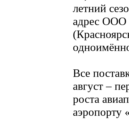
летний сез
адрес ООО
(Красноярс
одноимённо
Все постав
август – п
роста авиа
аэропорту 