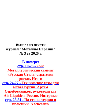
Вышел из печати
журнал "Металлы Евразии"
№ 3 за 2026 г.
В номере:
стр. 10-23 -
23-й
Металлургический саммит
«Русская Сталь: стратегия
роста». Итоги
стр. 24-27 -
Технические газы для
металлургии. Артем
Серебренников, руководитель
Air Liquide в России. Интервью
стр. 28-31 -
На стыке теории и
практики. Александр