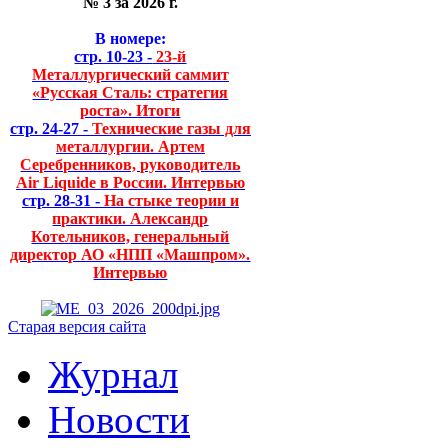
№ 3 за 2026 г.
В номере:
стр. 10-23 -
23-й
Металлургический саммит
«Русская Сталь: стратегия
роста». Итоги
стр. 24-27 -
Технические газы для
металлургии. Артем
Серебренников, руководитель
Air Liquide в России. Интервью
стр. 28-31 -
На стыке теории и
практики. Александр
Котельников, генеральный
директор АО «НПП «Машпром».
Интервью
Старая версия сайта
Журнал
Новости