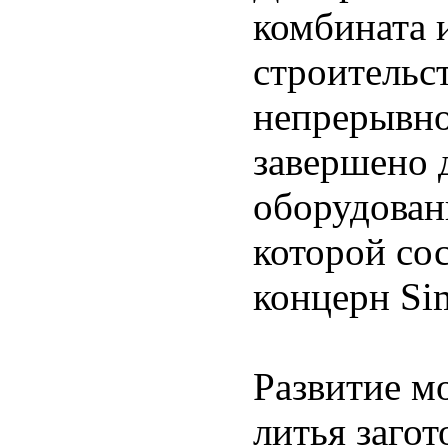
комбината 
строительс
непрерывно
завершено 
оборудован
которой сос
концерн Si
Развитие м
литья заго