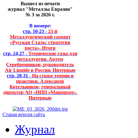
Вышел из печати
журнал "Металлы Евразии"
№ 3 за 2026 г.
В номере:
стр. 10-23 -
23-й
Металлургический саммит
«Русская Сталь: стратегия
роста». Итоги
стр. 24-27 -
Технические газы для
металлургии. Артем
Серебренников, руководитель
Air Liquide в России. Интервью
стр. 28-31 -
На стыке теории и
практики. Александр
Котельников, генеральный
директор АО «НПП «Машпром».
Интервью
Старая версия сайта
Журнал