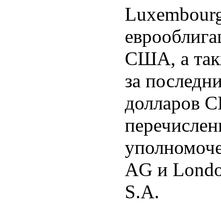
Luxembourg
еврооблига
США, а так
за последни
долларов С
перечислен
уполномоче
AG и Londo
S.A.