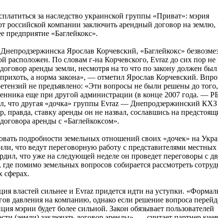
сплатиться за наследство украинской группы «Приват»: мэрия
от российской компании заключить арендный договор на землю, 
е предприятие «Баглейкокс».
р Днепродзержинска Ярослав Корчевский, «Баглейкокс» безвозме
ой расположен. По словам г-на Корчевского, Evraz до сих пор не
говор аренды земли, несмотря на то что по закону должен был 
я прихоть, а норма закона», — отметил Ярослав Корчевский. Впро
претензий не предъявлено: «Эти вопросы не были решены до того,
енника еще при другой администрации (в конце 2007 года. — РБК
л, что другая «дочка» группы Evraz — Днепродзержинский КХ
, правда, ставку аренды он не назвал, сославшись на предстоящ
договора аренды с «Баглейкоксом».
ровать подробности земельных отношений своих «дочек» на Укра
ли, что ведут переговорную работу с представителями местных 
дил, что уже на следующей неделе он проведет переговоры с дв
 где помимо земельных вопросов собирается рассмотреть сотруд
 сферах.
ия властей сильнее и Evraz придется идти на уступки. «Формал
гов давления на компанию, однако если решение вопроса перейд
иция мэрии будет более сильной. Закон обязывает пользователей
сти (земли) заключать договор аренды», — считает партнер кие