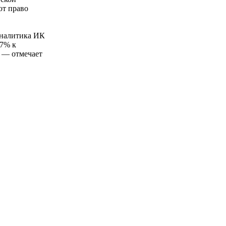
ют право
аналитика ИК
—7% к
 — отмечает