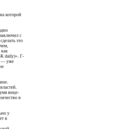
на которой
здно
 заключил с
сделать это
чем,
 как
 daily)». Г-
З — уже
ие
ине.
властей.
умя вице-
ничество в
ьно у
ет в
вской