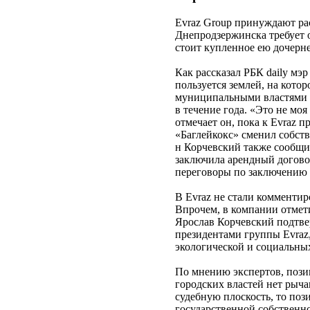
Evraz Group принуждают ра
Днепродзержинска требует 
стоит купленное ею дочерне
Как рассказал РБК daily мэ
пользуется землей, на котор
муниципальными властями до
в течение года. «Это не мо
отмечает он, пока к Evraz 
«Баглейкокс» сменил собств
н Корчевский также сообщи
заключила арендный договор
переговоры по заключению 
В Evraz не стали комменти
Впрочем, в компании отмети
Ярослав Корчевский подтвер
президентами группы Evraz,
экологической и социальных
По мнению экспертов, позиц
городских властей нет рыча
судебную плоскость, то поз
государственной собственно