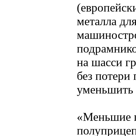
(европейск
металла для
машиностро
подрамнико
на шасси г
без потери 
уменьшить 
«Меньшие п
полуприцеп