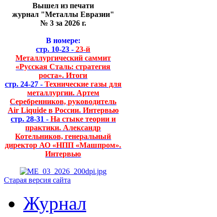
Вышел из печати
журнал "Металлы Евразии"
№ 3 за 2026 г.
В номере:
стр. 10-23 -
23-й
Металлургический саммит
«Русская Сталь: стратегия
роста». Итоги
стр. 24-27 -
Технические газы для
металлургии. Артем
Серебренников, руководитель
Air Liquide в России. Интервью
стр. 28-31 -
На стыке теории и
практики. Александр
Котельников, генеральный
директор АО «НПП «Машпром».
Интервью
Старая версия сайта
Журнал