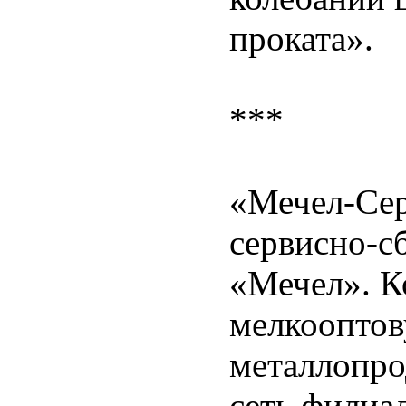
проката».
***
«Мечел-Сер
сервисно-с
«Мечел». К
мелкооптов
металлопро
сеть филиал