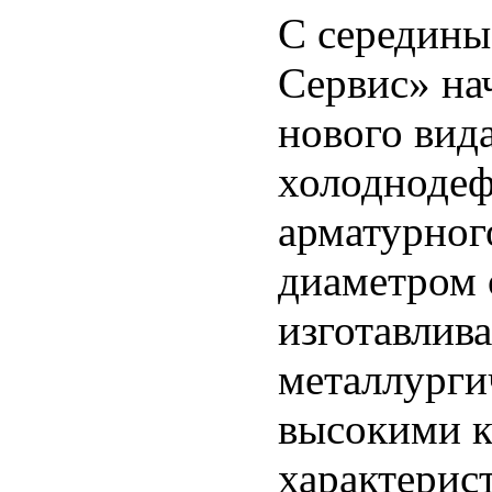
С середины
Сервис» на
нового вид
холоднодеф
арматурног
диаметром 
изготавлив
металлурги
высокими 
характерис