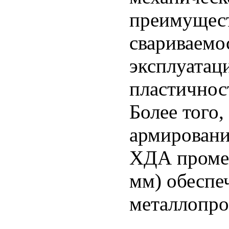
преимущес
свариваемо
эксплуатац
пластичнос
Более того
армировани
ХДА промеж
мм) обеспе
металлопро