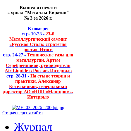
Вышел из печати
журнал "Металлы Евразии"
№ 3 за 2026 г.
В номере:
стр. 10-23 -
23-й
Металлургический саммит
«Русская Сталь: стратегия
роста». Итоги
стр. 24-27 -
Технические газы для
металлургии. Артем
Серебренников, руководитель
Air Liquide в России. Интервью
стр. 28-31 -
На стыке теории и
практики. Александр
Котельников, генеральный
директор АО «НПП «Машпром».
Интервью
Старая версия сайта
Журнал