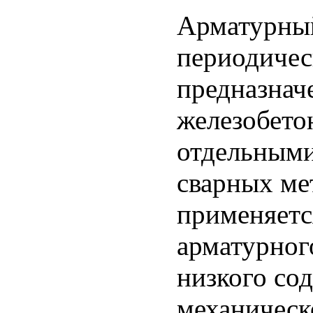
Арматурный
периодичес
предназнач
железобето
отдельными
сварных ме
применяетс
арматурного
низкого со
механическ