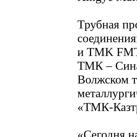
Трубная пр
соединени
и TMK FMT 
ТМК – Сина
Волжском т
металлурги
«ТМК-Казт
«Сегодня н