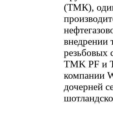
(ТМК), оди
производит
нефтегазов
внедрении 
резьбовых 
TMK PF и 
компании W
дочерней с
шотландско