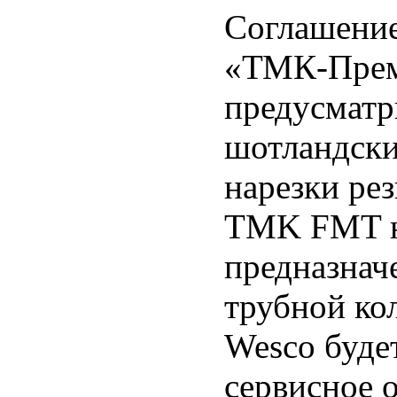
Соглашение
«ТМК-Прем
предусматр
шотландски
нарезки ре
TMK FMT на
предназнач
трубной ко
Wesco буде
сервисное 