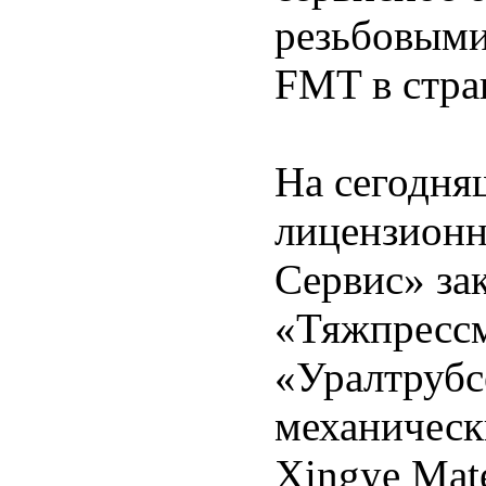
резьбовым
FMT в стра
На сегодня
лицензион
Сервис» за
«Тяжпресс
«Уралтрубс
механическ
Xingye Mate