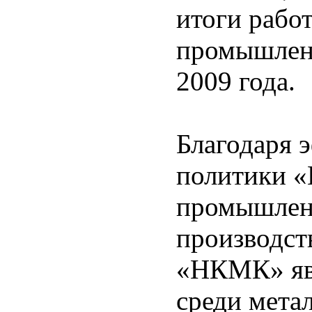
итоги рабо
промышленн
2009 года.
Благодаря 
политики «
промышленн
производст
«НКМК» явл
среди мета