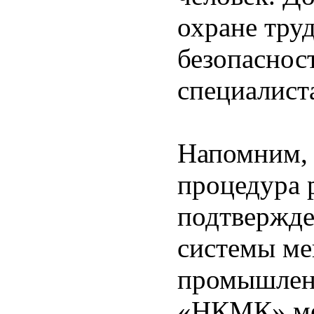
охране тру
безопаснос
специалист
Напомним, 
процедура 
подтвержде
системы ме
промышлен
«НКМК» ме