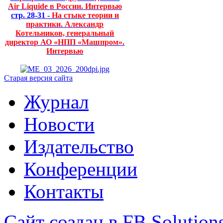
Air Liquide в России. Интервью
стр. 28-31 -
На стыке теории и
практики. Александр
Котельников, генеральный
директор АО «НПП «Машпром».
Интервью
Старая версия сайта
Журнал
Новости
Издательство
Конференции
Контакты
Сайт создан в FB Solution